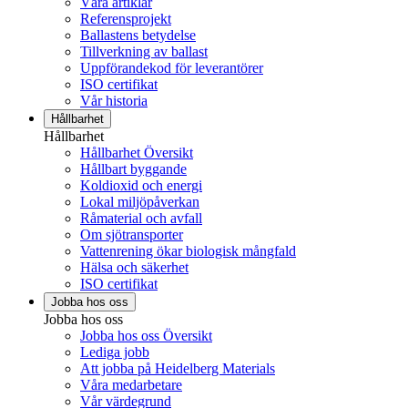
Våra artiklar
Referensprojekt
Ballastens betydelse
Tillverkning av ballast
Uppförandekod för leverantörer
ISO certifikat
Vår historia
Hållbarhet
Hållbarhet
Hållbarhet Översikt
Hållbart byggande
Koldioxid och energi
Lokal miljöpåverkan
Råmaterial och avfall
Om sjötransporter
Vattenrening ökar biologisk mångfald
Hälsa och säkerhet
ISO certifikat
Jobba hos oss
Jobba hos oss
Jobba hos oss Översikt
Lediga jobb
Att jobba på Heidelberg Materials
Våra medarbetare
Vår värdegrund