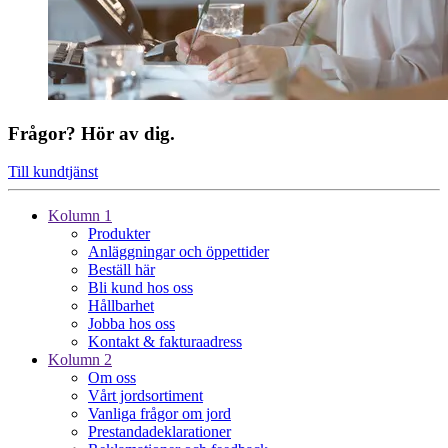
Frågor? Hör av dig.
Till kundtjänst
Kolumn 1
Produkter
Anläggningar och öppettider
Beställ här
Bli kund hos oss
Hållbarhet
Jobba hos oss
Kontakt & fakturaadress
Kolumn 2
Om oss
Vårt jordsortiment
Vanliga frågor om jord
Prestanda­deklarationer