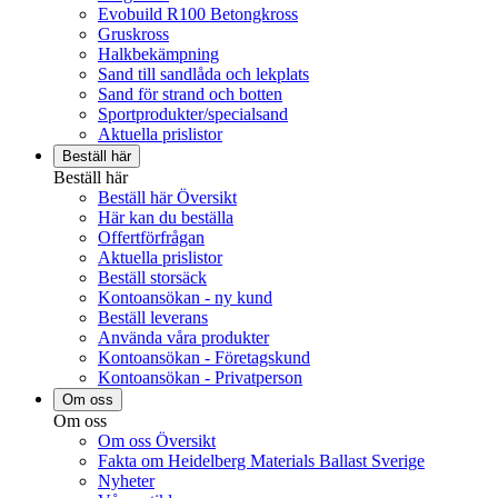
Evobuild R100 Betongkross
Gruskross
Halkbekämpning
Sand till sandlåda och lekplats
Sand för strand och botten
Sportprodukter/specialsand
Aktuella prislistor
Beställ här
Beställ här
Beställ här Översikt
Här kan du beställa
Offertförfrågan
Aktuella prislistor
Beställ storsäck
Kontoansökan - ny kund
Beställ leverans
Använda våra produkter
Kontoansökan - Företagskund
Kontoansökan - Privatperson
Om oss
Om oss
Om oss Översikt
Fakta om Heidelberg Materials Ballast Sverige
Nyheter