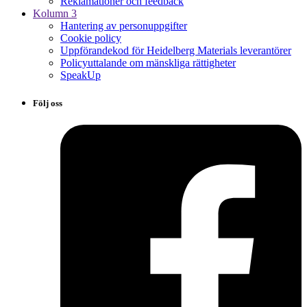
Reklamationer och feedback
Kolumn 3
Hantering av personuppgifter
Cookie policy
Uppförandekod för Heidelberg Materials leverantörer
Policyuttalande om mänskliga rättigheter
SpeakUp
Följ oss