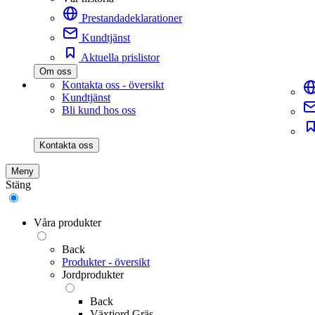
Prestandadeklarationer
Kundtjänst
Aktuella prislistor
Om oss
Kontakta oss - översikt
Kundtjänst
Bli kund hos oss
Kontakta oss
Meny
Stäng
Våra produkter
Back
Produkter - översikt
Jordprodukter
Back
Växtjord Gräs