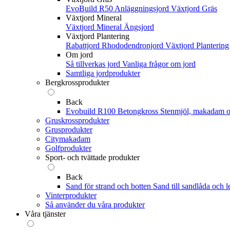
EvoBuild R50 Anläggningsjord
Växtjord Gräs
Växtjord Mineral
Växtjord Mineral
Ängsjord
Växtjord Plantering
Rabattjord
Rhododendronjord
Växtjord Plantering
Om jord
Så tillverkas jord
Vanliga frågor om jord
Samtliga jordprodukter
Bergkrossprodukter
Back
Evobuild R100 Betongkross
Stenmjöl, makadam o
Gruskrossprodukter
Grusprodukter
Citymakadam
Golfprodukter
Sport- och tvättade produkter
Back
Sand för strand och botten
Sand till sandlåda och l
Vinterprodukter
Så använder du våra produkter
Våra tjänster