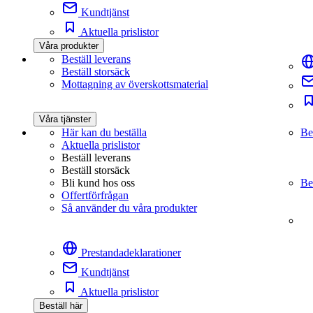
Kundtjänst
Aktuella prislistor
Våra produkter
Beställ leverans
Beställ storsäck
Mottagning av överskottsmaterial
Våra tjänster
Här kan du beställa
Be
Aktuella prislistor
Beställ leverans
Beställ storsäck
Bli kund hos oss
Be
Offertförfrågan
Så använder du våra produkter
Prestandadeklarationer
Kundtjänst
Aktuella prislistor
Beställ här