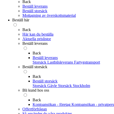
Back
Beställ leverans
Beställ storsäck
Mottagning av överskottsmaterial
Beställ här
Back
Här kan du beställa
Aktuella prislistor
Beställ leverans
Back
Beställ leverans
Storsäck
Lastbilsleverans
Fartygstransport
Beställ storsäck
Back
Beställ storsäck
Storsäck Gävle
Storsäck Stockholm
Bli kund hos oss
Back
Kontoansökan - företag
Kontoansökan - privatper
Offertförfrågan
Så använder du våra produkter