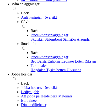
Våra anläggningar
Back
Anläggningar - översikt
Gävle
Back
Produktionsanläggningar
Skutskär
Strömsberg
Sälgsjön
Årsunda
Stockholm
Back
Produktionsanläggningar
Bro
Bålsta
Enhörna
Ledinge
Löten
Riksten
Terminaler
Högdalen
Tyska botten
Ulvsunda
Jobba hos oss
Back
Jobba hos oss - översikt
Lediga jobb
Att jobba på Heidelberg Materials
Bli trainee
Dina möjligheter