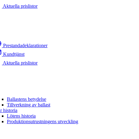
Aktuella prislistor
Prestandadeklarationer
Kundtjänst
Aktuella prislistor
Ballastens betydelse
Tillverkning av ballast
r historia
Lötens historia
Produktionsutrustningens utveckling