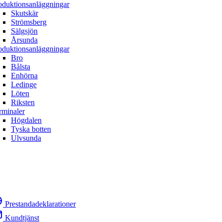
oduktionsanläggningar
Skutskär
Strömsberg
Sälgsjön
Årsunda
oduktionsanläggningar
Bro
Bålsta
Enhörna
Ledinge
Löten
Riksten
rminaler
Högdalen
Tyska botten
Ulvsunda
Prestandadeklarationer
Kundtjänst