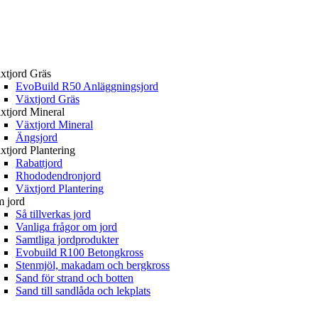
xtjord Gräs
EvoBuild R50 Anläggningsjord
Växtjord Gräs
xtjord Mineral
Växtjord Mineral
Ängsjord
xtjord Plantering
Rabattjord
Rhododendronjord
Växtjord Plantering
 jord
Så tillverkas jord
Vanliga frågor om jord
Samtliga jordprodukter
Evobuild R100 Betongkross
Stenmjöl, makadam och bergkross
Sand för strand och botten
Sand till sandlåda och lekplats