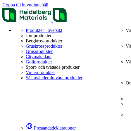
Hoppa till huvudinnehåll
Produkter - översikt
Vä
Jordprodukter
Bergkrossprodukter
Gruskrossprodukter
Vä
Grusprodukter
Citymakadam
Golfprodukter
Vä
Sport- och tvättade produkter
Vinterprodukter
Så använder du våra produkter
Om
Prestandadeklarationer