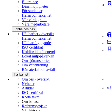
Bli trainee
Dina möjligheter
För studenter
Hälsa och säkerhet
Vår värdegrund
Våra medarbetare
Jobba hos oss
Hållbarhet - översikt
Hälsa och säkerhet
Hållbart byggande
ISO certifikat
Koldioxid och energi
Lokal miljöpåverkan
Om sjötransporter
Om vattenrening
Råmaterial och avfall
Hållbarhet
Om oss - översikt
Nyheter
Artiklar
Vå
ISO-certifikal
Korta fakta
Om ballast
Referensprojekt
Vår historia