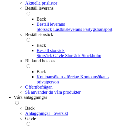
Aktuella prislistor
Beställ leverans
Back
Beställ leverans
Storsäck
Lastbilsleverans
Fartygstransport
Beställ storsäck
Back
Beställ storsäck
Storsäck Gävle
Storsäck Stockholm
Bli kund hos oss
Back
Kontoansökan - företag
Kontoansökan -
privatperson
Offertförfrågan
Så använder du våra produkter
Våra anläggningar
Back
Anläggningar - översikt
Gävle