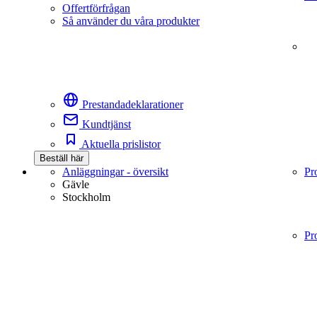
Offertförfrågan
Så använder du våra produkter
Prestandadeklarationer
Kundtjänst
Aktuella prislistor
Beställ här
Anläggningar - översikt
Pr
Gävle
Stockholm
Pr