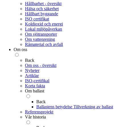
Hållbarhet - översikt
Hälsa och säkerhet
Hållbart byggande
ISO certifikat
Koldioxid och energi
Lokal miljöpåverkan
Om sjötransporter
Om vattenrening
Råmaterial och avfall
Om oss
Back
Om oss - översikt
Nyheter
Artiklar
ISO-certifikal
Korta fakta
Om ballast
Back
Ballastens betydelse
Tillverkning av ballast
Referensprojekt
Vår historia