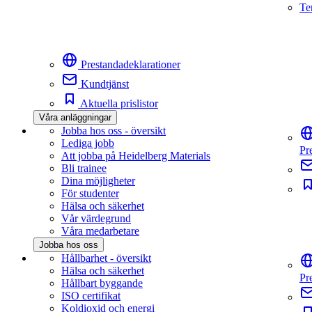
Te
Prestandadeklarationer
Kundtjänst
Aktuella prislistor
Våra anläggningar
Jobba hos oss - översikt
Lediga jobb
Pr
Att jobba på Heidelberg Materials
Bli trainee
Dina möjligheter
För studenter
Hälsa och säkerhet
Vår värdegrund
Våra medarbetare
Jobba hos oss
Hållbarhet - översikt
Hälsa och säkerhet
Pr
Hållbart byggande
ISO certifikat
Koldioxid och energi