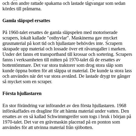
och den andre rattade spakarna och lastade tågvangar som sedan
kördes till pråmarna.
Gamla släpspel ersattes
På 1960-talet ersattes de gamla släpspelen med motoriserade
scrapers, lokalt kallade "osthyvlar". Maskinerna gav mycket
grusmaterial på kort tid och hjullastare behövdes inte. Scrapern
skrapade upp material och lossade över ett råvarugaller i marken.
Under det fanns ett transportband till krossar och sortering. Scrapers
fanns i verksamheten till mitten på 1970-talet då de ersattes av
bottentömmare. Det var stora traktorer som drog stora släp som
kunde öppna botten för att släppa ut material. De kunde ta stora lass
och användes när det var stora avstånd. De lastade drygt tre gånger
så mycket som en scraper.
Första hjullastaren
En stor förändring var införandet av den första hjullastaren. 1968
införskaffades en dragline för att hämta material under vatten. Den
ersattes av en så kallad Schwimmgreifer som togs i bruk i början på
1970-talet. Det var en grävmaskin placerad på en ponton som
användes för att utvinna material från sjöbotten.