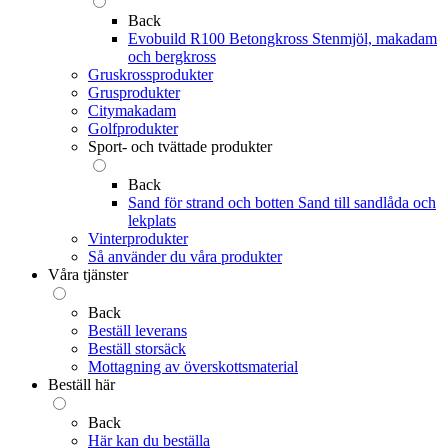
Back
Evobuild R100 Betongkross
Stenmjöl, makadam
och bergkross
Gruskrossprodukter
Grusprodukter
Citymakadam
Golfprodukter
Sport- och tvättade produkter
Back
Sand för strand och botten
Sand till sandlåda och
lekplats
Vinterprodukter
Så använder du våra produkter
Våra tjänster
Back
Beställ leverans
Beställ storsäck
Mottagning av överskottsmaterial
Beställ här
Back
Här kan du beställa