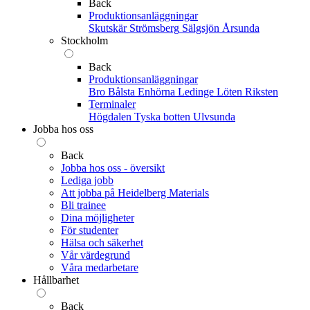
Back
Produktionsanläggningar
Skutskär
Strömsberg
Sälgsjön
Årsunda
Stockholm
Back
Produktionsanläggningar
Bro
Bålsta
Enhörna
Ledinge
Löten
Riksten
Terminaler
Högdalen
Tyska botten
Ulvsunda
Jobba hos oss
Back
Jobba hos oss - översikt
Lediga jobb
Att jobba på Heidelberg Materials
Bli trainee
Dina möjligheter
För studenter
Hälsa och säkerhet
Vår värdegrund
Våra medarbetare
Hållbarhet
Back