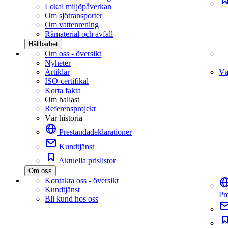
Lokal miljöpåverkan
Om sjötransporter
Om vattenrening
Råmaterial och avfall
Hållbarhet
Om oss - översikt
Nyheter
Artiklar
Vå
ISO-certifikal
Korta fakta
Om ballast
Referensprojekt
Vår historia
Prestandadeklarationer
Kundtjänst
Aktuella prislistor
Om oss
Kontakta oss - översikt
Kundtjänst
Pr
Bli kund hos oss