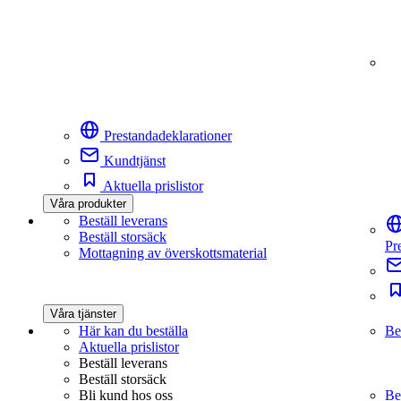
Prestandadeklarationer
Kundtjänst
Aktuella prislistor
Våra produkter
Beställ leverans
Beställ storsäck
Pr
Mottagning av överskottsmaterial
Våra tjänster
Här kan du beställa
Be
Aktuella prislistor
Beställ leverans
Beställ storsäck
Bli kund hos oss
Be