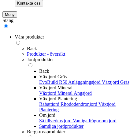
Kontakta oss
Meny
Stäng
Våra produkter
Back
Produkter - översikt
Jordprodukter
Back
Växtjord Gräs
EvoBuild R50 Anläggningsjord
Växtjord Gräs
Växtjord Mineral
Växtjord Mineral
Ängsjord
Växtjord Plantering
Rabattjord
Rhododendronjord
Växtjord
Plantering
Om jord
Så tillverkas jord
Vanliga frågor om jord
Samtliga jordprodukter
Bergkrossprodukter