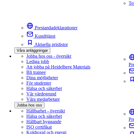
Te
Prestandadeklarationer
Kundtjänst
Aktuella prislistor
Våra anläggningar
Jobba hos oss - översikt
Lediga jobb
Pr
Att jobba på Heidelberg Materials
Bli trainee
Dina möjligheter
För studenter
Hälsa och säkerhet
Vår värdegrund
Våra medarbetare
Jobba hos oss
Hållbarhet - översikt
Hälsa och säkerhet
Pr
Hållbart byggande
ISO certifikat
Koldioxid och energi