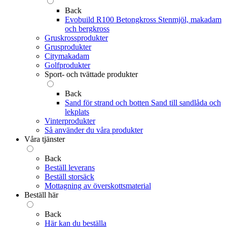
Back
Evobuild R100 Betongkross
Stenmjöl, makadam
och bergkross
Gruskrossprodukter
Grusprodukter
Citymakadam
Golfprodukter
Sport- och tvättade produkter
Back
Sand för strand och botten
Sand till sandlåda och
lekplats
Vinterprodukter
Så använder du våra produkter
Våra tjänster
Back
Beställ leverans
Beställ storsäck
Mottagning av överskottsmaterial
Beställ här
Back
Här kan du beställa