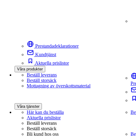
Prestandadeklarationer
Kundtjänst
Aktuella prislistor
Våra produkter
Beställ leverans
Beställ storsäck
Pr
Mottagning av överskottsmaterial
Våra tjänster
Här kan du beställa
Be
Aktuella prislistor
Beställ leverans
Beställ storsäck
Bli kund hos oss
Be