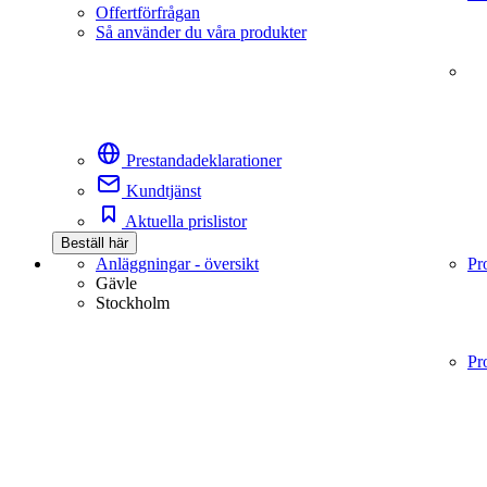
Offertförfrågan
Så använder du våra produkter
Prestandadeklarationer
Kundtjänst
Aktuella prislistor
Beställ här
Anläggningar - översikt
Pr
Gävle
Stockholm
Pr