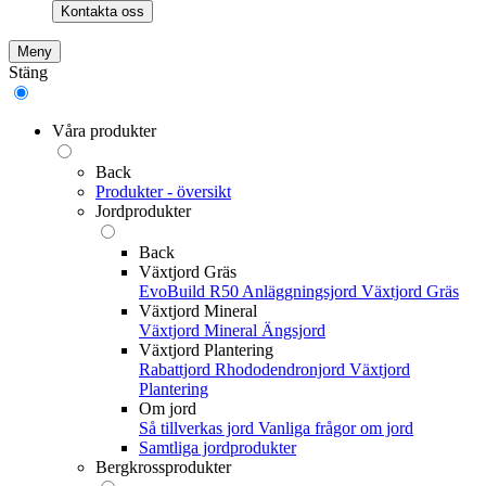
Kontakta oss
Meny
Stäng
Våra produkter
Back
Produkter - översikt
Jordprodukter
Back
Växtjord Gräs
EvoBuild R50 Anläggningsjord
Växtjord Gräs
Växtjord Mineral
Växtjord Mineral
Ängsjord
Växtjord Plantering
Rabattjord
Rhododendronjord
Växtjord
Plantering
Om jord
Så tillverkas jord
Vanliga frågor om jord
Samtliga jordprodukter
Bergkrossprodukter