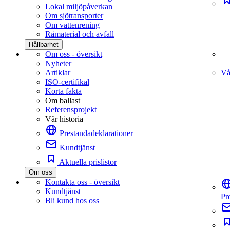
Lokal miljöpåverkan
Om sjötransporter
Om vattenrening
Råmaterial och avfall
Hållbarhet
Om oss - översikt
Nyheter
Artiklar
Vå
ISO-certifikal
Korta fakta
Om ballast
Referensprojekt
Vår historia
Prestandadeklarationer
Kundtjänst
Aktuella prislistor
Om oss
Kontakta oss - översikt
Kundtjänst
Pr
Bli kund hos oss