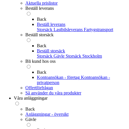
Aktuella prislistor
Beställ leverans
Back
Beställ leverans
Storsäck
Lastbilsleverans
Fartygstransport
Beställ storsäck
Back
Beställ storsäck
Storsäck Gävle
Storsäck Stockholm
Bli kund hos oss
Back
Kontoansökan - företag
Kontoansökan -
privatperson
Offertförfrågan
Så använder du våra produkter
Våra anläggningar
Back
Anläggningar - översikt
Gävle