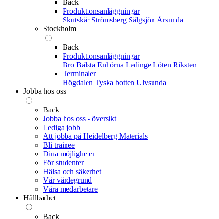
Back
Produktionsanläggningar
Skutskär
Strömsberg
Sälgsjön
Årsunda
Stockholm
Back
Produktionsanläggningar
Bro
Bålsta
Enhörna
Ledinge
Löten
Riksten
Terminaler
Högdalen
Tyska botten
Ulvsunda
Jobba hos oss
Back
Jobba hos oss - översikt
Lediga jobb
Att jobba på Heidelberg Materials
Bli trainee
Dina möjligheter
För studenter
Hälsa och säkerhet
Vår värdegrund
Våra medarbetare
Hållbarhet
Back