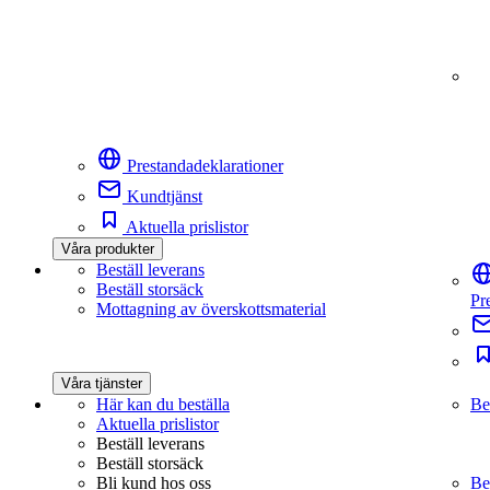
Prestandadeklarationer
Kundtjänst
Aktuella prislistor
Våra produkter
Beställ leverans
Beställ storsäck
Pr
Mottagning av överskottsmaterial
Våra tjänster
Här kan du beställa
Be
Aktuella prislistor
Beställ leverans
Beställ storsäck
Bli kund hos oss
Be