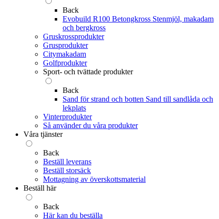
Back
Evobuild R100 Betongkross
Stenmjöl, makadam
och bergkross
Gruskrossprodukter
Grusprodukter
Citymakadam
Golfprodukter
Sport- och tvättade produkter
Back
Sand för strand och botten
Sand till sandlåda och
lekplats
Vinterprodukter
Så använder du våra produkter
Våra tjänster
Back
Beställ leverans
Beställ storsäck
Mottagning av överskottsmaterial
Beställ här
Back
Här kan du beställa