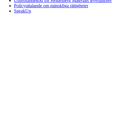
Uppförandekod för Heidelberg Materials leverantörer
Policyuttalande om mänskliga rättigheter
SpeakUp