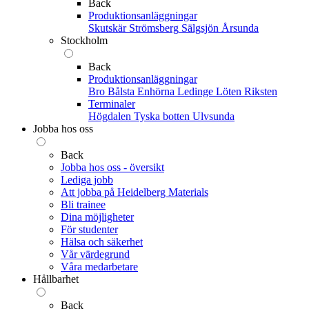
Back
Produktionsanläggningar
Skutskär
Strömsberg
Sälgsjön
Årsunda
Stockholm
Back
Produktionsanläggningar
Bro
Bålsta
Enhörna
Ledinge
Löten
Riksten
Terminaler
Högdalen
Tyska botten
Ulvsunda
Jobba hos oss
Back
Jobba hos oss - översikt
Lediga jobb
Att jobba på Heidelberg Materials
Bli trainee
Dina möjligheter
För studenter
Hälsa och säkerhet
Vår värdegrund
Våra medarbetare
Hållbarhet
Back