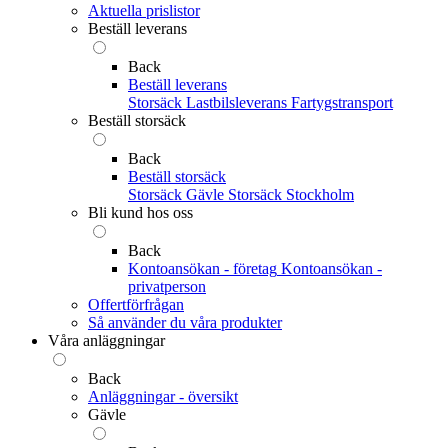
Aktuella prislistor
Beställ leverans
Back
Beställ leverans
Storsäck
Lastbilsleverans
Fartygstransport
Beställ storsäck
Back
Beställ storsäck
Storsäck Gävle
Storsäck Stockholm
Bli kund hos oss
Back
Kontoansökan - företag
Kontoansökan -
privatperson
Offertförfrågan
Så använder du våra produkter
Våra anläggningar
Back
Anläggningar - översikt
Gävle