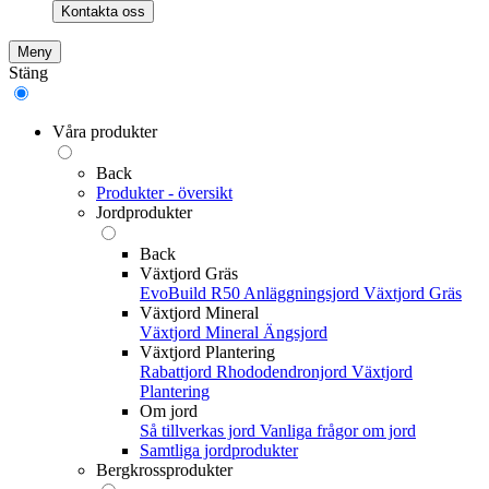
Kontakta oss
Meny
Stäng
Våra produkter
Back
Produkter - översikt
Jordprodukter
Back
Växtjord Gräs
EvoBuild R50 Anläggningsjord
Växtjord Gräs
Växtjord Mineral
Växtjord Mineral
Ängsjord
Växtjord Plantering
Rabattjord
Rhododendronjord
Växtjord
Plantering
Om jord
Så tillverkas jord
Vanliga frågor om jord
Samtliga jordprodukter
Bergkrossprodukter