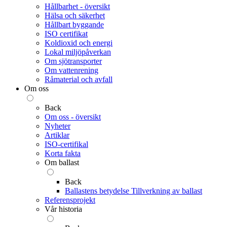
Hållbarhet - översikt
Hälsa och säkerhet
Hållbart byggande
ISO certifikat
Koldioxid och energi
Lokal miljöpåverkan
Om sjötransporter
Om vattenrening
Råmaterial och avfall
Om oss
Back
Om oss - översikt
Nyheter
Artiklar
ISO-certifikal
Korta fakta
Om ballast
Back
Ballastens betydelse
Tillverkning av ballast
Referensprojekt
Vår historia