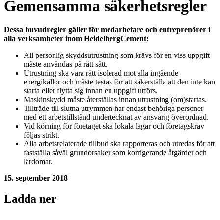
Gemensamma säkerhetsregler
Dessa huvudregler gäller för medarbetare och entreprenörer i
alla verksamheter inom HeidelbergCement:
All personlig skyddsutrustning som krävs för en viss uppgift
måste användas på rätt sätt.
Utrustning ska vara rätt isolerad mot alla ingående
energikällor och måste testas för att säkerställa att den inte kan
starta eller flytta sig innan en uppgift utförs.
Maskinskydd måste återställas innan utrustning (om)startas.
Tillträde till slutna utrymmen har endast behöriga personer
med ett arbetstillstånd undertecknat av ansvarig överordnad.
Vid körning för företaget ska lokala lagar och företagskrav
följas strikt.
Alla arbetsrelaterade tillbud ska rapporteras och utredas för att
fastställa såväl grundorsaker som korrigerande åtgärder och
lärdomar.
15. september 2018
Ladda ner