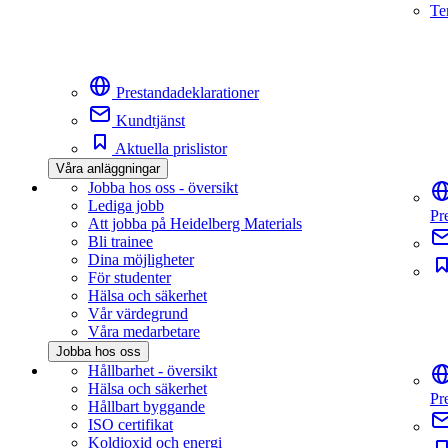
Te
Prestandadeklarationer
Kundtjänst
Aktuella prislistor
Våra anläggningar
Jobba hos oss - översikt
Lediga jobb
Pr
Att jobba på Heidelberg Materials
Bli trainee
Dina möjligheter
För studenter
Hälsa och säkerhet
Vår värdegrund
Våra medarbetare
Jobba hos oss
Hållbarhet - översikt
Hälsa och säkerhet
Pr
Hållbart byggande
ISO certifikat
Koldioxid och energi