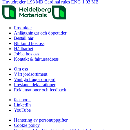
Huvudregler
1.93 MB
Cardinal rules ENG
1.93 MB
Produkter
Anläggningar och öppettider
Beställ här
Bli kund hos oss
Hållbarhet
Jobba hos oss
Kontakt & fakturaadress
Om oss
Vårt jordsortiment
Vanliga frågor om jord
Prestanda­deklarationer
Reklamationer och feedback
facebook
LinkedIn
YouTube
Hantering av personuppgifter
Cookie policy