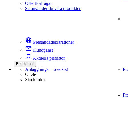
Offertförfrågan
Så använder du våra produkter
Prestandadeklarationer
Kundtjänst
Aktuella prislistor
Beställ här
Anläggningar - översikt
Pr
Gävle
Stockholm
Pr