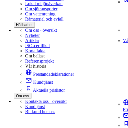
Lokal miljöpåverkan
Om sjötransporter
Om vattenrening
Råmaterial och avfall
Hållbarhet
Om oss - översikt
Nyheter
Artiklar
Vå
ISO-certifikal
Korta fakta
Om ballast
Referensprojekt
Vår historia
Prestandadeklarationer
Kundtjänst
Aktuella prislistor
Om oss
Kontakta oss - översikt
Kundtjänst
Pr
Bli kund hos oss