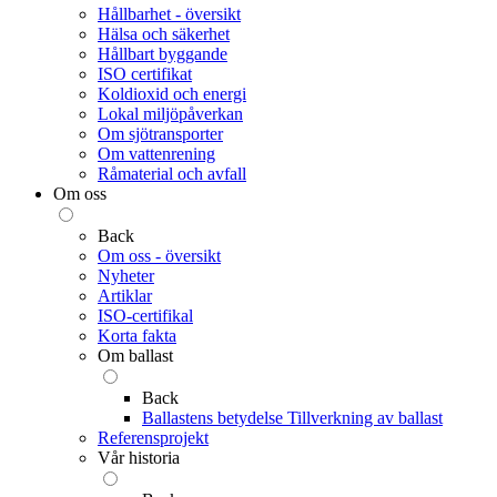
Hållbarhet - översikt
Hälsa och säkerhet
Hållbart byggande
ISO certifikat
Koldioxid och energi
Lokal miljöpåverkan
Om sjötransporter
Om vattenrening
Råmaterial och avfall
Om oss
Back
Om oss - översikt
Nyheter
Artiklar
ISO-certifikal
Korta fakta
Om ballast
Back
Ballastens betydelse
Tillverkning av ballast
Referensprojekt
Vår historia