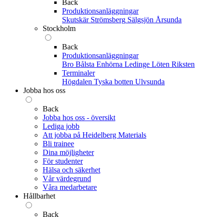
Back
Produktionsanläggningar
Skutskär
Strömsberg
Sälgsjön
Årsunda
Stockholm
Back
Produktionsanläggningar
Bro
Bålsta
Enhörna
Ledinge
Löten
Riksten
Terminaler
Högdalen
Tyska botten
Ulvsunda
Jobba hos oss
Back
Jobba hos oss - översikt
Lediga jobb
Att jobba på Heidelberg Materials
Bli trainee
Dina möjligheter
För studenter
Hälsa och säkerhet
Vår värdegrund
Våra medarbetare
Hållbarhet
Back