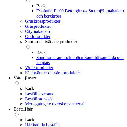
Back
Evobuild R100 Betongkross
Stenmjöl, makadam
och bergkross
Gruskrossprodukter
Grusprodukter
Citymakadam
Golfprodukter
Sport- och tvättade produkter
Back
Sand för strand och botten
Sand till sandlåda och
lekplats
Vinterprodukter
Så använder du våra produkter
Våra tjänster
Back
Beställ leverans
Beställ storsäck
Mottagning av överskottsmaterial
Beställ här
Back
Här kan du beställa