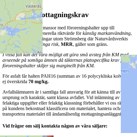
Generella mottagningskrav
Vi hanterar generellt massor med föroreningshalter upp till
Naturvårdsverkets generella riktvärde för
känslig markanvändning
,
KM
, på alla anläggningar utom Strömsberg där Naturvårdsverkts
nivå för
Mindre än ringa risk
,
MRR
, gäller som gräns.
I vissa fall kan det vara möjligt att göra små avsteg från KM med
avseende på somliga ämnen då täkternas platsspecifika krav på
föroreningshalter skiljer sig marginellt från KM.
För asfalt får halten PAH16 (summan av 16 polycykliska kolväten)
ej överskrida
70 mg/kg.
Avfallslämnaren är i samtliga fall ansvarig för att känna till avfallets
ursprung och karaktär, samt klassa avfallet. Vid inlämning av
felaktiga uppgifter eller felaktig klassning förbehåller vi oss rätten att
på kundens bekostnad klassificera om materialet, hantera och/eller
transportera materialet till ändamålsenlig mottagningsanläggning.
Vid frågor om sälj kontakta någon av våra säljare: