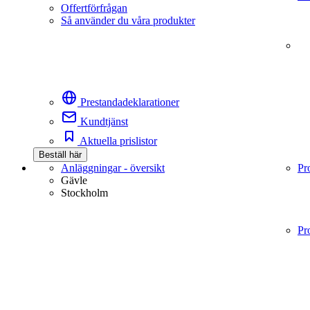
Offertförfrågan
Så använder du våra produkter
Prestandadeklarationer
Kundtjänst
Aktuella prislistor
Beställ här
Anläggningar - översikt
Pr
Gävle
Stockholm
Pr