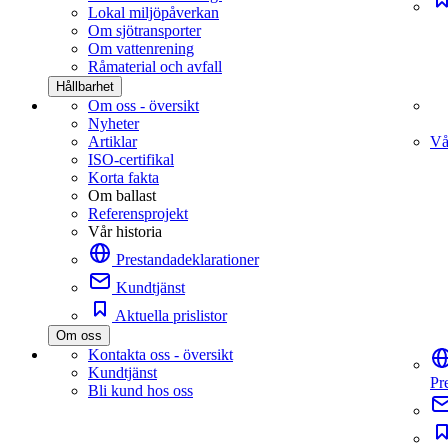
Lokal miljöpåverkan
Om sjötransporter
Om vattenrening
Råmaterial och avfall
Hållbarhet
Om oss - översikt
Nyheter
Artiklar
Vå
ISO-certifikal
Korta fakta
Om ballast
Referensprojekt
Vår historia
Prestandadeklarationer
Kundtjänst
Aktuella prislistor
Om oss
Kontakta oss - översikt
Kundtjänst
Pr
Bli kund hos oss