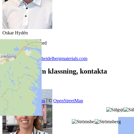
Oskar Hydén
Försäljning region nord
076 874 08 48
oskar.hyden​@heidelbergmaterials.com
Vid frågor om klassning, kontakta
Alexandra
+
−
Leaflet
|
SmartMaps
| ©
OpenStreetMap