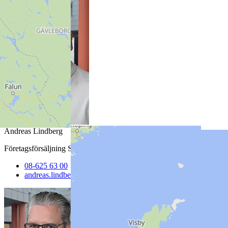
Andreas Lindberg
Företagsförsäljning Stockholm Norr
08-625 63 00
andreas.lindberg​@heidelbergmaterials.com