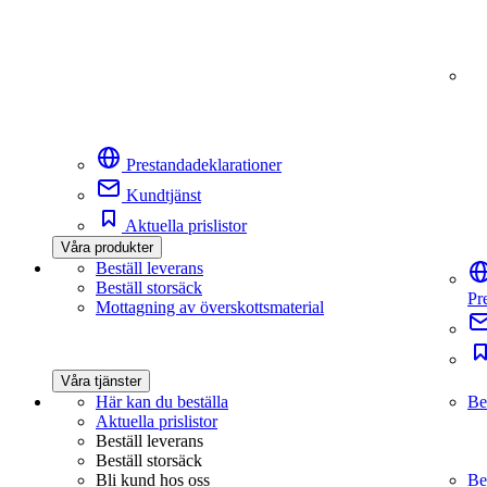
Prestandadeklarationer
Kundtjänst
Aktuella prislistor
Våra produkter
Beställ leverans
Beställ storsäck
Pr
Mottagning av överskottsmaterial
Våra tjänster
Här kan du beställa
Be
Aktuella prislistor
Beställ leverans
Beställ storsäck
Bli kund hos oss
Be