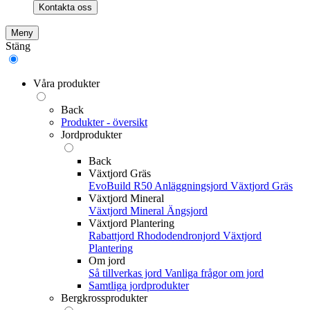
Kontakta oss
Meny
Stäng
Våra produkter
Back
Produkter - översikt
Jordprodukter
Back
Växtjord Gräs
EvoBuild R50 Anläggningsjord
Växtjord Gräs
Växtjord Mineral
Växtjord Mineral
Ängsjord
Växtjord Plantering
Rabattjord
Rhododendronjord
Växtjord
Plantering
Om jord
Så tillverkas jord
Vanliga frågor om jord
Samtliga jordprodukter
Bergkrossprodukter