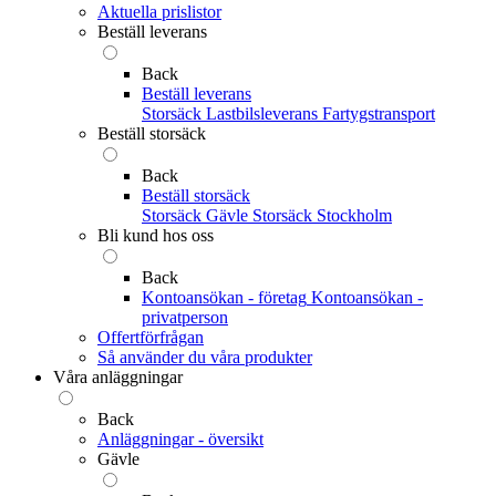
Aktuella prislistor
Beställ leverans
Back
Beställ leverans
Storsäck
Lastbilsleverans
Fartygstransport
Beställ storsäck
Back
Beställ storsäck
Storsäck Gävle
Storsäck Stockholm
Bli kund hos oss
Back
Kontoansökan - företag
Kontoansökan -
privatperson
Offertförfrågan
Så använder du våra produkter
Våra anläggningar
Back
Anläggningar - översikt
Gävle