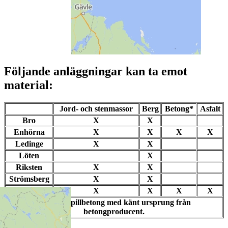
Följande anläggningar kan ta emot
material:
Jord- och stenmassor
Berg
Betong*
Asfalt
Bro
X
X
Enhörna
X
X
X
X
Ledinge
X
X
Löten
X
Riksten
X
X
Strömsberg
X
X
Sälgsjön
X
X
X
X
*
Endast spillbetong med känt ursprung från
betongproducent.