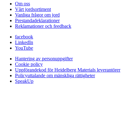
Om oss
Vårt jordsortiment
Vanliga frågor om jord
Prestanda­deklarationer
Reklamationer och feedback
facebook
LinkedIn
YouTube
Hantering av personuppgifter
Cookie policy
Uppförandekod för Heidelberg Materials leverantörer
Policyuttalande om mänskliga rättigheter
SpeakUp