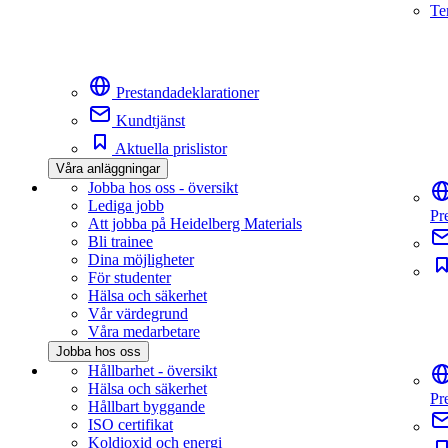
Te
Prestandadeklarationer
Kundtjänst
Aktuella prislistor
Våra anläggningar
Jobba hos oss - översikt
Lediga jobb
Pr
Att jobba på Heidelberg Materials
Bli trainee
Dina möjligheter
För studenter
Hälsa och säkerhet
Vår värdegrund
Våra medarbetare
Jobba hos oss
Hållbarhet - översikt
Hälsa och säkerhet
Pr
Hållbart byggande
ISO certifikat
Koldioxid och energi