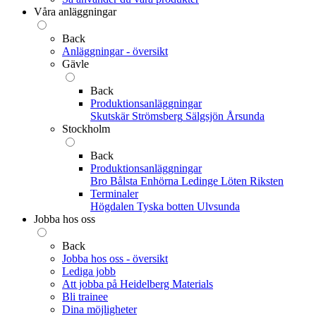
Våra anläggningar
Back
Anläggningar - översikt
Gävle
Back
Produktionsanläggningar
Skutskär
Strömsberg
Sälgsjön
Årsunda
Stockholm
Back
Produktionsanläggningar
Bro
Bålsta
Enhörna
Ledinge
Löten
Riksten
Terminaler
Högdalen
Tyska botten
Ulvsunda
Jobba hos oss
Back
Jobba hos oss - översikt
Lediga jobb
Att jobba på Heidelberg Materials
Bli trainee
Dina möjligheter