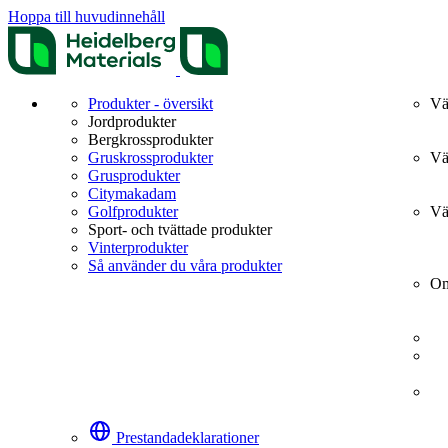
Hoppa till huvudinnehåll
Produkter - översikt
Vä
Jordprodukter
Bergkrossprodukter
Gruskrossprodukter
Vä
Grusprodukter
Citymakadam
Golfprodukter
Vä
Sport- och tvättade produkter
Vinterprodukter
Så använder du våra produkter
Om
Prestandadeklarationer