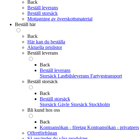
Back
Beställ leverans
Beställ storsäck
Mottagning av överskottsmaterial
Beställ här
Back
Här kan du beställa
Aktuella prislistor
Beställ leverans
Back
Beställ leverans
Storsäck
Lastbilsleverans
Fartygstransport
Beställ storsäck
Back
Beställ storsäck
Storsäck Gävle
Storsäck Stockholm
Bli kund hos oss
Back
Kontoansökan - företag
Kontoansökan - privatper
Offertförfrågan
Så använder du våra produkter