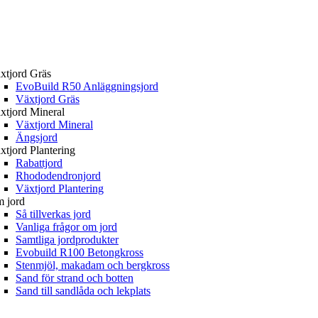
xtjord Gräs
EvoBuild R50 Anläggningsjord
Växtjord Gräs
xtjord Mineral
Växtjord Mineral
Ängsjord
xtjord Plantering
Rabattjord
Rhododendronjord
Växtjord Plantering
 jord
Så tillverkas jord
Vanliga frågor om jord
Samtliga jordprodukter
Evobuild R100 Betongkross
Stenmjöl, makadam och bergkross
Sand för strand och botten
Sand till sandlåda och lekplats