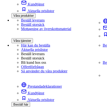
Kundtjänst
Aktuella prislistor
Våra produkter
Beställ leverans
Beställ storsäck
Mottagning av överskottsmaterial
Våra tjänster
Här kan du beställa
Be
Aktuella prislistor
Beställ leverans
Beställ storsäck
Bli kund hos oss
Be
Offertförfrågan
Så använder du våra produkter
Prestandadeklarationer
Kundtjänst
Aktuella prislistor
Beställ här