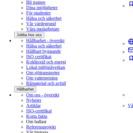
Bli trainee
Dina möjligheter
För studenter
Hälsa och säkerhet
Vår värdegrund
Våra medarbetare
Jobba hos oss
Hållbarhet - översikt
Hälsa och säkerhet
Hållbart byggande
ISO certifikat
Koldioxid och energi
Lokal miljöpåverkan
Om sjötransporter
Om vattenrening
Råmaterial och avfall
Hållbarhet
Om oss - översikt
Nyheter
Artiklar
Vå
ISO-certifikal
Korta fakta
Om ballast
Referensprojekt
Vår historia