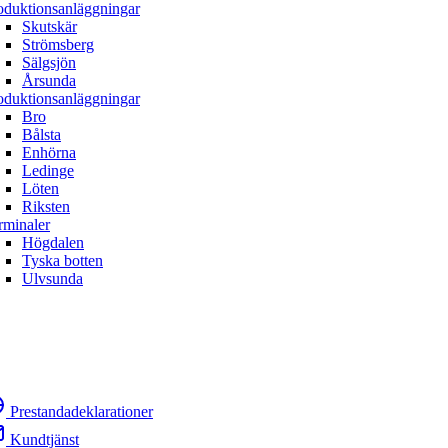
oduktionsanläggningar
Skutskär
Strömsberg
Sälgsjön
Årsunda
oduktionsanläggningar
Bro
Bålsta
Enhörna
Ledinge
Löten
Riksten
rminaler
Högdalen
Tyska botten
Ulvsunda
Prestandadeklarationer
Kundtjänst