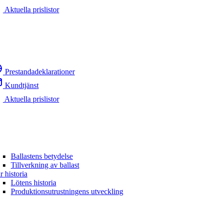
Aktuella prislistor
Prestandadeklarationer
Kundtjänst
Aktuella prislistor
Ballastens betydelse
Tillverkning av ballast
r historia
Lötens historia
Produktionsutrustningens utveckling