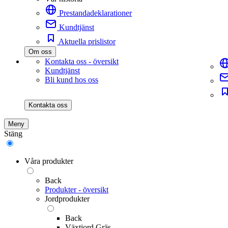
Prestandadeklarationer
Kundtjänst
Aktuella prislistor
Om oss
Kontakta oss - översikt
Kundtjänst
Bli kund hos oss
Kontakta oss
Meny
Stäng
Våra produkter
Back
Produkter - översikt
Jordprodukter
Back
Växtjord Gräs