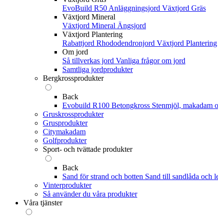
EvoBuild R50 Anläggningsjord
Växtjord Gräs
Växtjord Mineral
Växtjord Mineral
Ängsjord
Växtjord Plantering
Rabattjord
Rhododendronjord
Växtjord Plantering
Om jord
Så tillverkas jord
Vanliga frågor om jord
Samtliga jordprodukter
Bergkrossprodukter
Back
Evobuild R100 Betongkross
Stenmjöl, makadam o
Gruskrossprodukter
Grusprodukter
Citymakadam
Golfprodukter
Sport- och tvättade produkter
Back
Sand för strand och botten
Sand till sandlåda och l
Vinterprodukter
Så använder du våra produkter
Våra tjänster