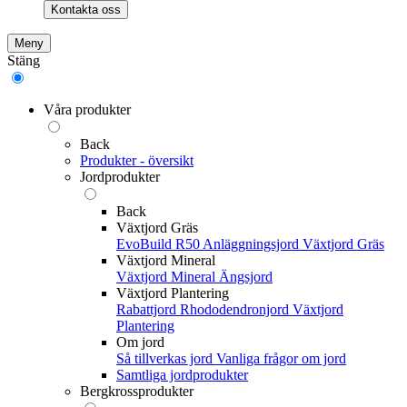
Kontakta oss
Meny
Stäng
Våra produkter
Back
Produkter - översikt
Jordprodukter
Back
Växtjord Gräs
EvoBuild R50 Anläggningsjord
Växtjord Gräs
Växtjord Mineral
Växtjord Mineral
Ängsjord
Växtjord Plantering
Rabattjord
Rhododendronjord
Växtjord
Plantering
Om jord
Så tillverkas jord
Vanliga frågor om jord
Samtliga jordprodukter
Bergkrossprodukter