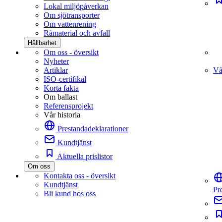
Lokal miljöpåverkan
Om sjötransporter
Om vattenrening
Råmaterial och avfall
Hållbarhet
Om oss - översikt
Nyheter
Artiklar
Vå
ISO-certifikal
Korta fakta
Om ballast
Referensprojekt
Vår historia
Prestandadeklarationer
Kundtjänst
Aktuella prislistor
Om oss
Kontakta oss - översikt
Kundtjänst
Pr
Bli kund hos oss