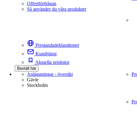
Offertförfrågan
Så använder du våra produkter
Prestandadeklarationer
Kundtjänst
Aktuella prislistor
Beställ här
Anläggningar - översikt
Pr
Gävle
Stockholm
Pr