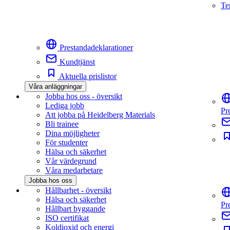
Te
Prestandadeklarationer
Kundtjänst
Aktuella prislistor
Våra anläggningar
Jobba hos oss - översikt
Lediga jobb
Pr
Att jobba på Heidelberg Materials
Bli trainee
Dina möjligheter
För studenter
Hälsa och säkerhet
Vår värdegrund
Våra medarbetare
Jobba hos oss
Hållbarhet - översikt
Hälsa och säkerhet
Pr
Hållbart byggande
ISO certifikat
Koldioxid och energi