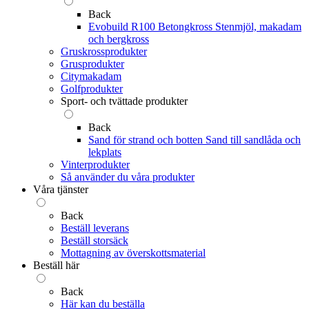
Back
Evobuild R100 Betongkross
Stenmjöl, makadam
och bergkross
Gruskrossprodukter
Grusprodukter
Citymakadam
Golfprodukter
Sport- och tvättade produkter
Back
Sand för strand och botten
Sand till sandlåda och
lekplats
Vinterprodukter
Så använder du våra produkter
Våra tjänster
Back
Beställ leverans
Beställ storsäck
Mottagning av överskottsmaterial
Beställ här
Back
Här kan du beställa