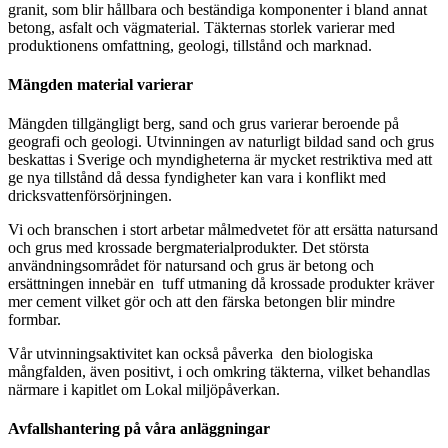
granit, som blir hållbara och beständiga komponenter i bland annat
betong, asfalt och vägmaterial. Täkternas storlek varierar med
produktionens omfattning, geologi, tillstånd och marknad.
Mängden material varierar
Mängden tillgängligt berg, sand och grus varierar beroende på
geografi och geologi. Utvinningen av naturligt bildad sand och grus
beskattas i Sverige och myndigheterna är mycket restriktiva med att
ge nya tillstånd då dessa fyndigheter kan vara i konflikt med
dricksvattenförsörjningen.
Vi och branschen i stort arbetar målmedvetet för att ersätta natursand
och grus med krossade bergmaterialprodukter. Det största
användningsområdet för natursand och grus är betong och
ersättningen innebär en tuff utmaning då krossade produkter kräver
mer cement vilket gör och att den färska betongen blir mindre
formbar.
Vår utvinningsaktivitet kan också påverka den biologiska
mångfalden, även positivt, i och omkring täkterna, vilket behandlas
närmare i kapitlet om Lokal miljöpåverkan.
Avfallshantering på våra anläggningar