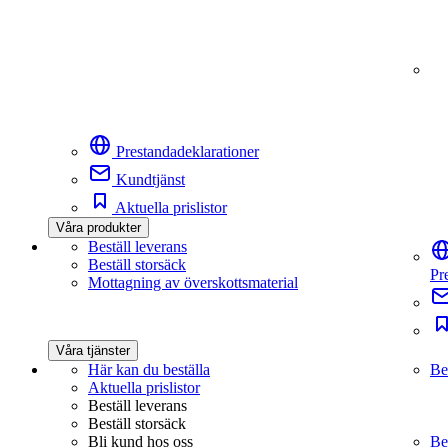
Prestandadeklarationer
Kundtjänst
Aktuella prislistor
Våra produkter
Beställ leverans
Beställ storsäck
Pr
Mottagning av överskottsmaterial
Våra tjänster
Här kan du beställa
Be
Aktuella prislistor
Beställ leverans
Beställ storsäck
Bli kund hos oss
Be