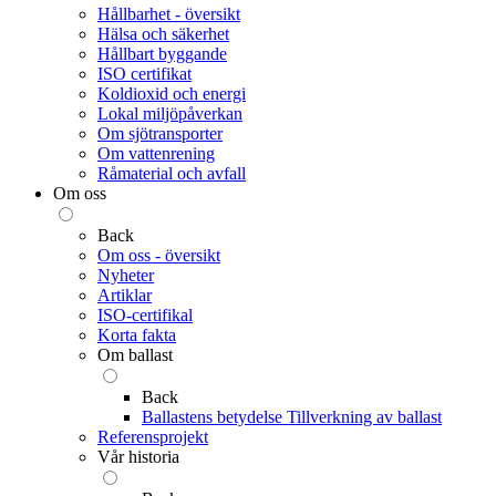
Hållbarhet - översikt
Hälsa och säkerhet
Hållbart byggande
ISO certifikat
Koldioxid och energi
Lokal miljöpåverkan
Om sjötransporter
Om vattenrening
Råmaterial och avfall
Om oss
Back
Om oss - översikt
Nyheter
Artiklar
ISO-certifikal
Korta fakta
Om ballast
Back
Ballastens betydelse
Tillverkning av ballast
Referensprojekt
Vår historia