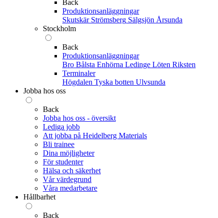
Back
Produktionsanläggningar
Skutskär
Strömsberg
Sälgsjön
Årsunda
Stockholm
Back
Produktionsanläggningar
Bro
Bålsta
Enhörna
Ledinge
Löten
Riksten
Terminaler
Högdalen
Tyska botten
Ulvsunda
Jobba hos oss
Back
Jobba hos oss - översikt
Lediga jobb
Att jobba på Heidelberg Materials
Bli trainee
Dina möjligheter
För studenter
Hälsa och säkerhet
Vår värdegrund
Våra medarbetare
Hållbarhet
Back