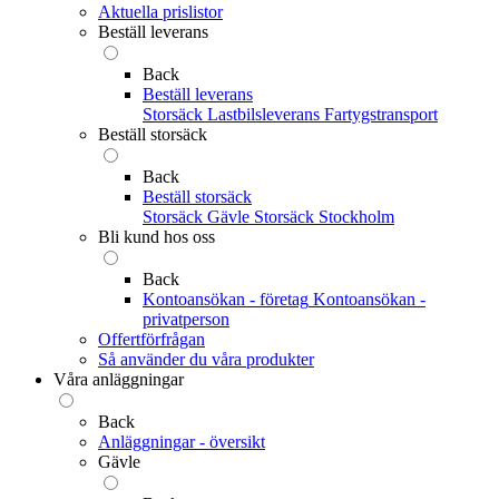
Aktuella prislistor
Beställ leverans
Back
Beställ leverans
Storsäck
Lastbilsleverans
Fartygstransport
Beställ storsäck
Back
Beställ storsäck
Storsäck Gävle
Storsäck Stockholm
Bli kund hos oss
Back
Kontoansökan - företag
Kontoansökan -
privatperson
Offertförfrågan
Så använder du våra produkter
Våra anläggningar
Back
Anläggningar - översikt
Gävle