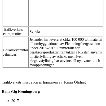
Trafikverkets
Svevia
entreprenör:
Jehander har levererat cirka 100 000 ton material
till ombyggnationen av Flemmingsbergs station
under 2015-2016. Framförallt har
Ballastleverantör
bergkrossprodukter från täkten i Riksten använts
Jehander:
till återfyllning av schakt, men även
rörgravsfyllning har använts till nya vatten- och
avloppledningar.
Trafikverkets illustration är framtagen av Tomas Öhrling.
BanaVäg Flemingsberg
2017