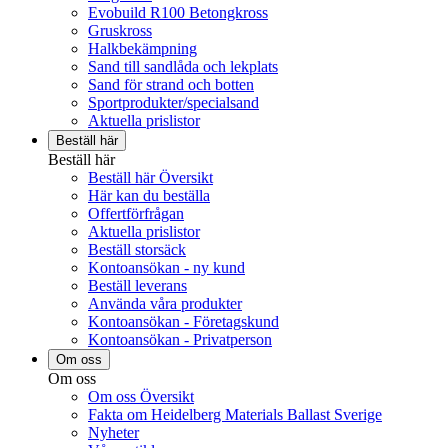
Evobuild R100 Betongkross
Gruskross
Halkbekämpning
Sand till sandlåda och lekplats
Sand för strand och botten
Sportprodukter/specialsand
Aktuella prislistor
Beställ här
Beställ här
Beställ här Översikt
Här kan du beställa
Offertförfrågan
Aktuella prislistor
Beställ storsäck
Kontoansökan - ny kund
Beställ leverans
Använda våra produkter
Kontoansökan - Företagskund
Kontoansökan - Privatperson
Om oss
Om oss
Om oss Översikt
Fakta om Heidelberg Materials Ballast Sverige
Nyheter