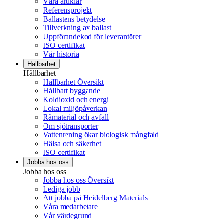
Våra artiklar
Referensprojekt
Ballastens betydelse
Tillverkning av ballast
Uppförandekod för leverantörer
ISO certifikat
Vår historia
Hållbarhet
Hållbarhet
Hållbarhet Översikt
Hållbart byggande
Koldioxid och energi
Lokal miljöpåverkan
Råmaterial och avfall
Om sjötransporter
Vattenrening ökar biologisk mångfald
Hälsa och säkerhet
ISO certifikat
Jobba hos oss
Jobba hos oss
Jobba hos oss Översikt
Lediga jobb
Att jobba på Heidelberg Materials
Våra medarbetare
Vår värdegrund