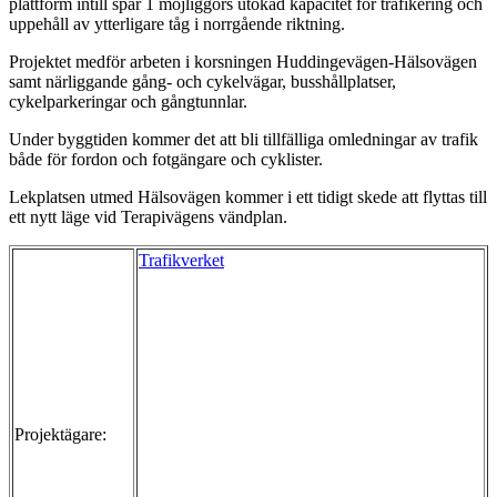
plattform intill spår 1 möjliggörs utökad kapacitet för trafikering och
uppehåll av ytterligare tåg i norrgående riktning.
Projektet medför arbeten i korsningen Huddingevägen-Hälsovägen
samt närliggande gång- och cykelvägar, busshållplatser,
cykelparkeringar och gångtunnlar.
Under byggtiden kommer det att bli tillfälliga omledningar av trafik
både för fordon och fotgängare och cyklister.
Lekplatsen utmed Hälsovägen kommer i ett tidigt skede att flyttas till
ett nytt läge vid Terapivägens vändplan.
Trafikverket
Projektägare: