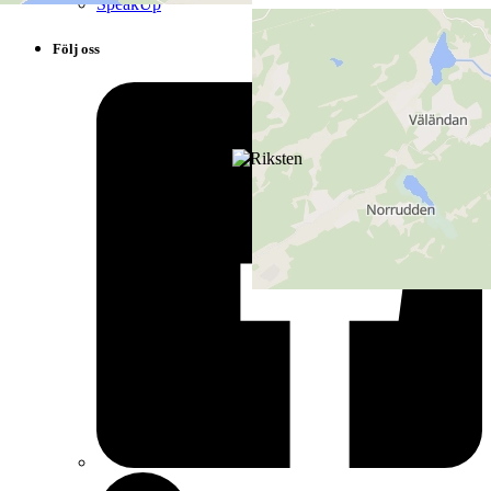
SpeakUp
Följ oss