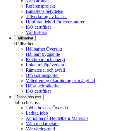
Våra artiklar
Referensprojekt
Ballastens betydelse
Tillverkning av ballast
Uppförandekod för leverantörer
ISO certifikat
Vår historia
Hållbarhet
Hållbarhet
Hållbarhet Översikt
Hållbart byggande
Koldioxid och energi
Lokal miljöpåverkan
Råmaterial och avfall
Om sjötransporter
Vattenrening ökar biologisk mångfald
Hälsa och säkerhet
ISO certifikat
Jobba hos oss
Jobba hos oss
Jobba hos oss Översikt
Lediga jobb
Att jobba på Heidelberg Materials
Våra medarbetare
Vår värdegrund