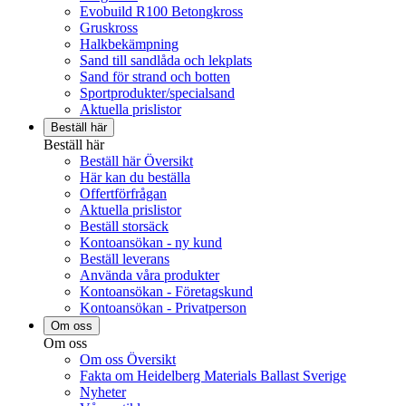
Evobuild R100 Betongkross
Gruskross
Halkbekämpning
Sand till sandlåda och lekplats
Sand för strand och botten
Sportprodukter/specialsand
Aktuella prislistor
Beställ här
Beställ här
Beställ här Översikt
Här kan du beställa
Offertförfrågan
Aktuella prislistor
Beställ storsäck
Kontoansökan - ny kund
Beställ leverans
Använda våra produkter
Kontoansökan - Företagskund
Kontoansökan - Privatperson
Om oss
Om oss
Om oss Översikt
Fakta om Heidelberg Materials Ballast Sverige
Nyheter