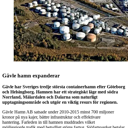
Gävle hamn expanderar
Gävle har Sveriges tredje största containerhamn efter Göteborg
och Helsingborg. Hamnen har ett strategiskt läge med södra
Norrland, Mälardalen och Dalarna som naturligt
upptagningsområde och utgör en viktig resurs för regionen.
Gävle Hamn AB satsade under 2010-2015 minst 700 miljoner
kronor på nya kajer, bättre infrastruktur och effektivare
hantering. Farleden in till hamnen muddrades vilket
möjliggjorde trafik med betydligt större fartyg. Sjöfartsverket betalar