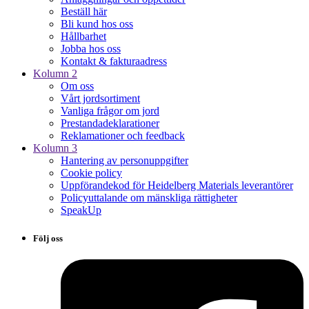
Beställ här
Bli kund hos oss
Hållbarhet
Jobba hos oss
Kontakt & fakturaadress
Kolumn 2
Om oss
Vårt jordsortiment
Vanliga frågor om jord
Prestanda­deklarationer
Reklamationer och feedback
Kolumn 3
Hantering av personuppgifter
Cookie policy
Uppförandekod för Heidelberg Materials leverantörer
Policyuttalande om mänskliga rättigheter
SpeakUp
Följ oss