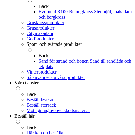
Back
Evobuild R100 Betongkross
Stenmjöl, makadam
och bergkross
Gruskrossprodukter
Grusprodukter
Citymakadam
Golfprodukter
Sport- och tvättade produkter
Back
Sand för strand och botten
Sand till sandlåda och
lekplats
Vinterprodukter
Så använder du våra produkter
Våra tjänster
Back
Beställ leverans
Beställ storsäck
Mottagning av överskottsmaterial
Beställ här
Back
Här kan du beställa