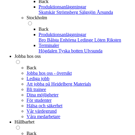
Back
Produktionsanläggningar
Skutskär
Strömsberg
Sälgsjön
Årsunda
Stockholm
Back
Produktionsanläggningar
Bro
Bålsta
Enhörna
Ledinge
Löten
Riksten
Terminaler
Högdalen
Tyska botten
Ulvsunda
Jobba hos oss
Back
Jobba hos oss - översikt
Lediga jobb
Att jobba på Heidelberg Materials
Bli trainee
Dina möjligheter
För studenter
Hälsa och säkerhet
Vår värdegrund
Våra medarbetare
Hållbarhet
Back