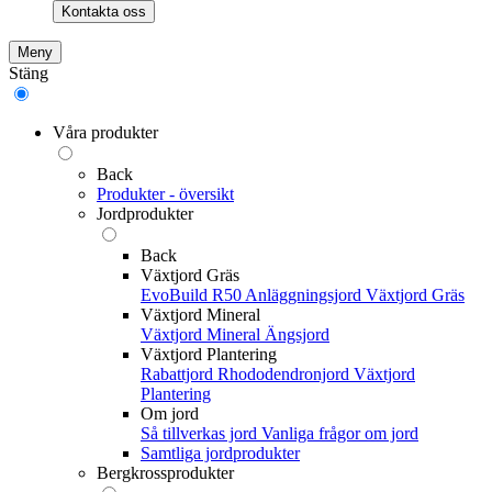
Kontakta oss
Meny
Stäng
Våra produkter
Back
Produkter - översikt
Jordprodukter
Back
Växtjord Gräs
EvoBuild R50 Anläggningsjord
Växtjord Gräs
Växtjord Mineral
Växtjord Mineral
Ängsjord
Växtjord Plantering
Rabattjord
Rhododendronjord
Växtjord
Plantering
Om jord
Så tillverkas jord
Vanliga frågor om jord
Samtliga jordprodukter
Bergkrossprodukter