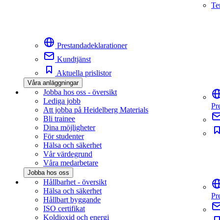
Te
Prestandadeklarationer
Kundtjänst
Aktuella prislistor
Våra anläggningar
Jobba hos oss - översikt
Lediga jobb
Pr
Att jobba på Heidelberg Materials
Bli trainee
Dina möjligheter
För studenter
Hälsa och säkerhet
Vår värdegrund
Våra medarbetare
Jobba hos oss
Hållbarhet - översikt
Hälsa och säkerhet
Pr
Hållbart byggande
ISO certifikat
Koldioxid och energi