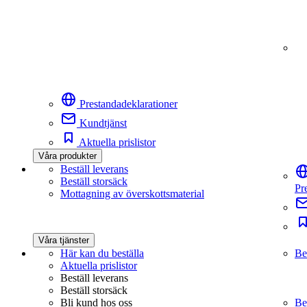
Prestandadeklarationer
Kundtjänst
Aktuella prislistor
Våra produkter
Beställ leverans
Beställ storsäck
Pr
Mottagning av överskottsmaterial
Våra tjänster
Här kan du beställa
Be
Aktuella prislistor
Beställ leverans
Beställ storsäck
Bli kund hos oss
Be