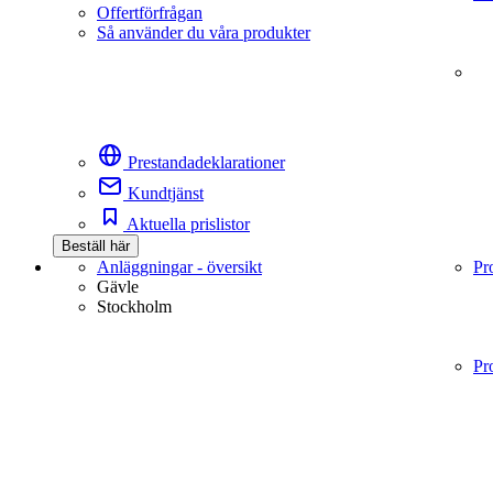
Offertförfrågan
Så använder du våra produkter
Prestandadeklarationer
Kundtjänst
Aktuella prislistor
Beställ här
Anläggningar - översikt
Pr
Gävle
Stockholm
Pr