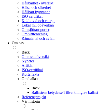
Hållbarhet - översikt
Hälsa och säkerhet
Hållbart byggande
ISO certifikat
Koldioxid och energi
Lokal miljöpåverkan
Om sjötransporter
Om vattenrening
Råmaterial och avfall
Om oss
Back
Om oss - översikt
Nyheter
Artiklar
ISO-certifikal
Korta fakta
Om ballast
Back
Ballastens betydelse
Tillverkning av ballast
Referensprojekt
Vår historia