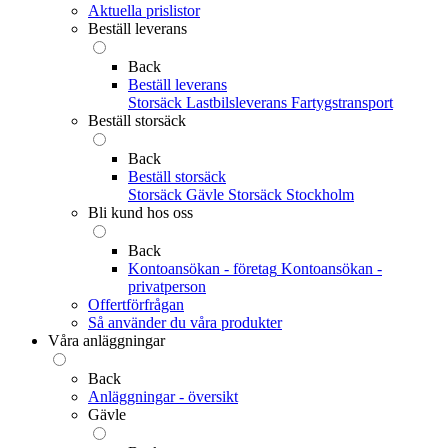
Aktuella prislistor
Beställ leverans
Back
Beställ leverans
Storsäck
Lastbilsleverans
Fartygstransport
Beställ storsäck
Back
Beställ storsäck
Storsäck Gävle
Storsäck Stockholm
Bli kund hos oss
Back
Kontoansökan - företag
Kontoansökan -
privatperson
Offertförfrågan
Så använder du våra produkter
Våra anläggningar
Back
Anläggningar - översikt
Gävle