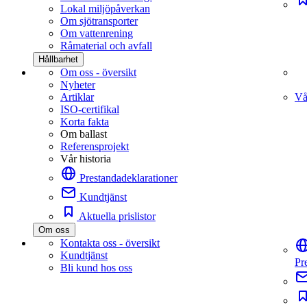
Lokal miljöpåverkan
Om sjötransporter
Om vattenrening
Råmaterial och avfall
Hållbarhet
Om oss - översikt
Nyheter
Artiklar
Vå
ISO-certifikal
Korta fakta
Om ballast
Referensprojekt
Vår historia
Prestandadeklarationer
Kundtjänst
Aktuella prislistor
Om oss
Kontakta oss - översikt
Kundtjänst
Pr
Bli kund hos oss