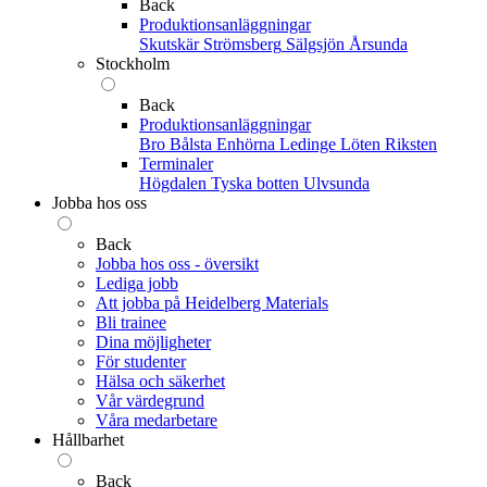
Back
Produktionsanläggningar
Skutskär
Strömsberg
Sälgsjön
Årsunda
Stockholm
Back
Produktionsanläggningar
Bro
Bålsta
Enhörna
Ledinge
Löten
Riksten
Terminaler
Högdalen
Tyska botten
Ulvsunda
Jobba hos oss
Back
Jobba hos oss - översikt
Lediga jobb
Att jobba på Heidelberg Materials
Bli trainee
Dina möjligheter
För studenter
Hälsa och säkerhet
Vår värdegrund
Våra medarbetare
Hållbarhet
Back