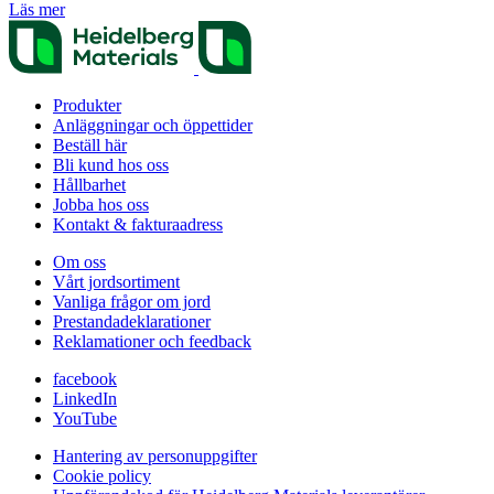
Läs mer
Produkter
Anläggningar och öppettider
Beställ här
Bli kund hos oss
Hållbarhet
Jobba hos oss
Kontakt & fakturaadress
Om oss
Vårt jordsortiment
Vanliga frågor om jord
Prestanda­deklarationer
Reklamationer och feedback
facebook
LinkedIn
YouTube
Hantering av personuppgifter
Cookie policy