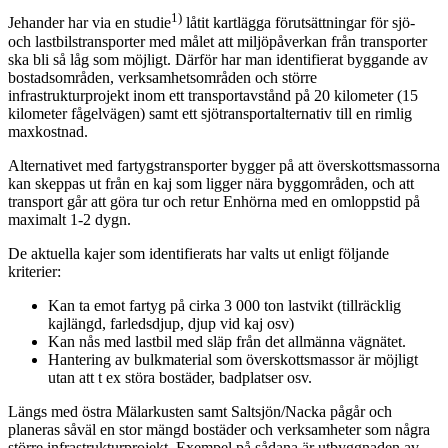
1)
Jehander har via en studie
låtit kartlägga förutsättningar för sjö-
och lastbilstransporter med målet att miljöpåverkan från transporter
ska bli så låg som möjligt. Därför har man identifierat byggande av
bostadsområden, verksamhetsområden och större
infrastrukturprojekt inom ett transportavstånd på 20 kilometer (15
kilometer fågelvägen) samt ett sjötransportalternativ till en rimlig
maxkostnad.
Alternativet med fartygstransporter bygger på att överskottsmassorna
kan skeppas ut från en kaj som ligger nära byggområden, och att
transport går att göra tur och retur Enhörna med en omloppstid på
maximalt 1-2 dygn.
De aktuella kajer som identifierats har valts ut enligt följande
kriterier:
Kan ta emot fartyg på cirka 3 000 ton lastvikt (tillräcklig
kajlängd, farledsdjup, djup vid kaj osv)
Kan nås med lastbil med släp från det allmänna vägnätet.
Hantering av bulkmaterial som överskottsmassor är möjligt
utan att t ex störa bostäder, badplatser osv.
Längs med östra Mälarkusten samt Saltsjön/Nacka pågår och
planeras såväl en stor mängd bostäder och verksamheter som några
större infrastrukturprojekt. Exempel på sådana är utbyggnaden av