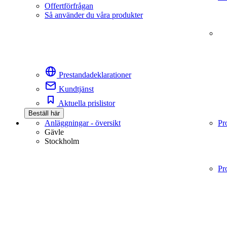
Offertförfrågan
Så använder du våra produkter
Prestandadeklarationer
Kundtjänst
Aktuella prislistor
Beställ här
Anläggningar - översikt
Pr
Gävle
Stockholm
Pr