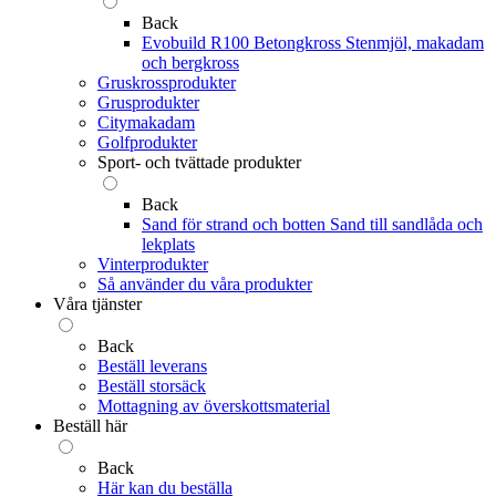
Back
Evobuild R100 Betongkross
Stenmjöl, makadam
och bergkross
Gruskrossprodukter
Grusprodukter
Citymakadam
Golfprodukter
Sport- och tvättade produkter
Back
Sand för strand och botten
Sand till sandlåda och
lekplats
Vinterprodukter
Så använder du våra produkter
Våra tjänster
Back
Beställ leverans
Beställ storsäck
Mottagning av överskottsmaterial
Beställ här
Back
Här kan du beställa