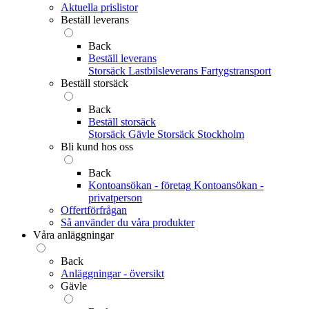
Aktuella prislistor
Beställ leverans
Back
Beställ leverans
Storsäck
Lastbilsleverans
Fartygstransport
Beställ storsäck
Back
Beställ storsäck
Storsäck Gävle
Storsäck Stockholm
Bli kund hos oss
Back
Kontoansökan - företag
Kontoansökan -
privatperson
Offertförfrågan
Så använder du våra produkter
Våra anläggningar
Back
Anläggningar - översikt
Gävle