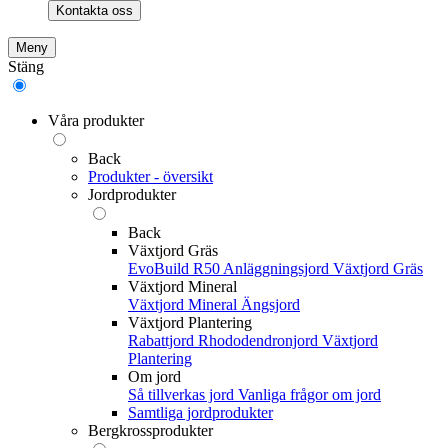
Kontakta oss
Meny
Stäng
Våra produkter
Back
Produkter - översikt
Jordprodukter
Back
Växtjord Gräs
EvoBuild R50 Anläggningsjord
Växtjord Gräs
Växtjord Mineral
Växtjord Mineral
Ängsjord
Växtjord Plantering
Rabattjord
Rhododendronjord
Växtjord
Plantering
Om jord
Så tillverkas jord
Vanliga frågor om jord
Samtliga jordprodukter
Bergkrossprodukter