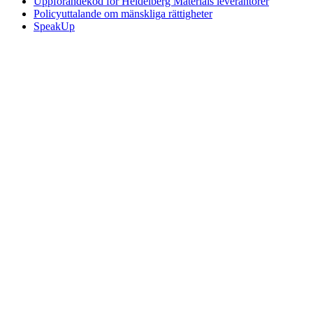
Uppförandekod för Heidelberg Materials leverantörer
Policyuttalande om mänskliga rättigheter
SpeakUp