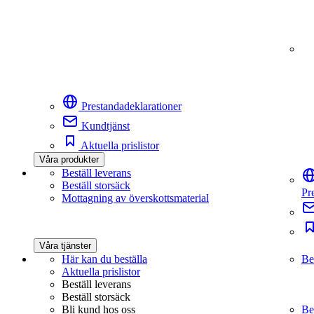
Prestandadeklarationer
Kundtjänst
Aktuella prislistor
Våra produkter
Beställ leverans
Beställ storsäck
Pr
Mottagning av överskottsmaterial
Våra tjänster
Här kan du beställa
Be
Aktuella prislistor
Beställ leverans
Beställ storsäck
Bli kund hos oss
Be