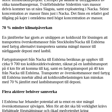
olika tunnelbanegrenar, Tvärförbindelse Södertörn vars massor
delvis kommer tas ut nära Slagsta, samt exploatering i Nacka. Störst
koncentration av massor finns just i Nacka. Det finns en relativt god
tillgång på kajer i områdena med högst koncentration av massor.
70 % mindre klimatpåverkan
En jämförelse har gjorts av utsläppen av koldioxid för lösningen att
transportera överskottsmassor från Stockholm/Nacka till Enhörna
med fartyg alternativt transportera samma mängd massor till
närliggande deponi med lastbil.
Fartygstransport från Nacka till Enhörna beräknas ge upphov till
cirka 9 700 ton koldioxidekvivalenter, räknat på en lastbilstransport
på 4 km för att komma till kaj, samt en fartygstransport på 40 km
från Nacka till Enhörna. Transporter av överskottsmassor med fartyg
till Enhörna innebär alltså att koldioxidbelastningen kan minskas
med 70 % jämfört med lastbilstransport till deponi.
Flera aktörer behöver samverka
I Enhörna har Jehander potential att ta emot en stor mängd
överskottsmassor sjövägen. Men för att det ska bli verklighet krävs
förbättrade förutsättningar och ökad medvetenhet kring