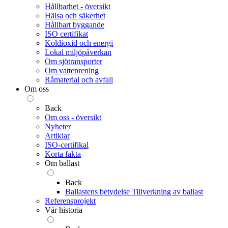
Hållbarhet - översikt
Hälsa och säkerhet
Hållbart byggande
ISO certifikat
Koldioxid och energi
Lokal miljöpåverkan
Om sjötransporter
Om vattenrening
Råmaterial och avfall
Om oss
Back
Om oss - översikt
Nyheter
Artiklar
ISO-certifikal
Korta fakta
Om ballast
Back
Ballastens betydelse
Tillverkning av ballast
Referensprojekt
Vår historia