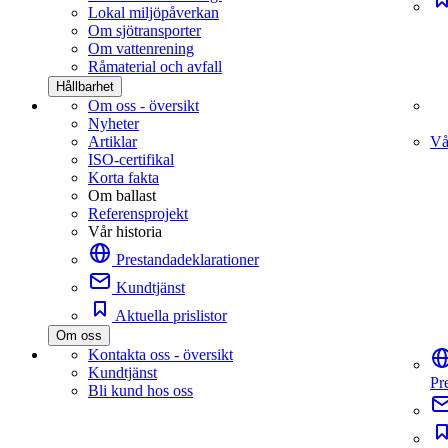
Lokal miljöpåverkan
Om sjötransporter
Om vattenrening
Råmaterial och avfall
Hållbarhet
Om oss - översikt
Nyheter
Artiklar
Vå
ISO-certifikal
Korta fakta
Om ballast
Referensprojekt
Vår historia
Prestandadeklarationer
Kundtjänst
Aktuella prislistor
Om oss
Kontakta oss - översikt
Kundtjänst
Pr
Bli kund hos oss