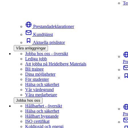
Te
Prestandadeklarationer
Kundtjänst
Aktuella prislistor
Våra anläggningar
Jobba hos oss - översikt
Lediga jobb
Pr
Att jobba på Heidelberg Materials
Bli trainee
Dina möjligheter
För studenter
Hälsa och säkerhet
Vår värdegrund
Våra medarbetare
Jobba hos oss
Hållbarhet - översikt
Hälsa och säkerhet
Pr
Hållbart byggande
ISO certifikat
Koldioxid och energi