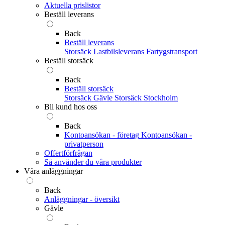
Aktuella prislistor
Beställ leverans
Back
Beställ leverans
Storsäck
Lastbilsleverans
Fartygstransport
Beställ storsäck
Back
Beställ storsäck
Storsäck Gävle
Storsäck Stockholm
Bli kund hos oss
Back
Kontoansökan - företag
Kontoansökan -
privatperson
Offertförfrågan
Så använder du våra produkter
Våra anläggningar
Back
Anläggningar - översikt
Gävle