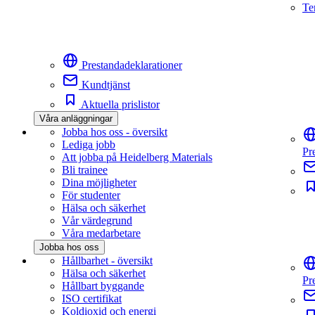
Te
Prestandadeklarationer
Kundtjänst
Aktuella prislistor
Våra anläggningar
Jobba hos oss - översikt
Lediga jobb
Pr
Att jobba på Heidelberg Materials
Bli trainee
Dina möjligheter
För studenter
Hälsa och säkerhet
Vår värdegrund
Våra medarbetare
Jobba hos oss
Hållbarhet - översikt
Hälsa och säkerhet
Pr
Hållbart byggande
ISO certifikat
Koldioxid och energi