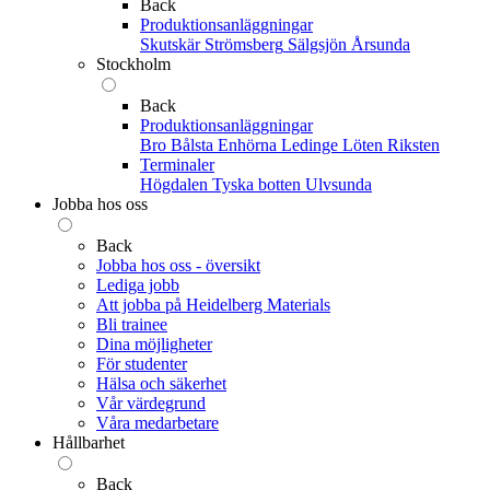
Back
Produktionsanläggningar
Skutskär
Strömsberg
Sälgsjön
Årsunda
Stockholm
Back
Produktionsanläggningar
Bro
Bålsta
Enhörna
Ledinge
Löten
Riksten
Terminaler
Högdalen
Tyska botten
Ulvsunda
Jobba hos oss
Back
Jobba hos oss - översikt
Lediga jobb
Att jobba på Heidelberg Materials
Bli trainee
Dina möjligheter
För studenter
Hälsa och säkerhet
Vår värdegrund
Våra medarbetare
Hållbarhet
Back