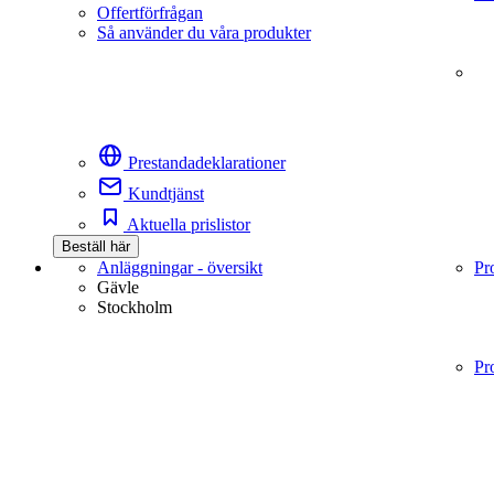
Offertförfrågan
Så använder du våra produkter
Prestandadeklarationer
Kundtjänst
Aktuella prislistor
Beställ här
Anläggningar - översikt
Pr
Gävle
Stockholm
Pr