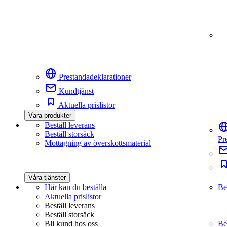
Prestandadeklarationer
Kundtjänst
Aktuella prislistor
Våra produkter
Beställ leverans
Beställ storsäck
Pr
Mottagning av överskottsmaterial
Våra tjänster
Här kan du beställa
Be
Aktuella prislistor
Beställ leverans
Beställ storsäck
Bli kund hos oss
Be