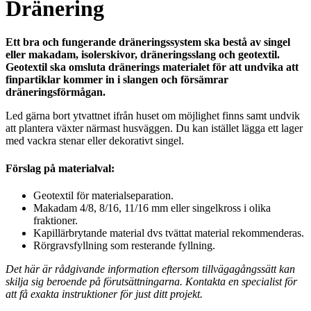
Dränering
Ett bra och fungerande dräneringssystem ska bestå av singel
eller makadam, isolerskivor, dräneringsslang och geotextil.
Geotextil ska omsluta dränerings materialet för att undvika att
finpartiklar kommer in i slangen och försämrar
dräneringsförmågan.
Led gärna bort ytvattnet ifrån huset om möjlighet finns samt undvik
att plantera växter närmast husväggen. Du kan istället lägga ett lager
med vackra stenar eller dekorativt singel.
Förslag på materialval:
Geotextil för materialseparation.
Makadam 4/8, 8/16, 11/16 mm eller singelkross i olika
fraktioner.
Kapillärbrytande material dvs tvättat material rekommenderas.
Rörgravsfyllning som resterande fyllning.
Det här är rådgivande information eftersom tillvägagångssätt kan
skilja sig beroende på förutsättningarna. Kontakta en specialist för
att få exakta instruktioner för just ditt projekt.