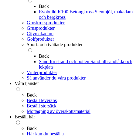
Back
Evobuild R100 Betongkross
Stenmjöl, makadam
och bergkross
Gruskrossprodukter
Grusprodukter
Citymakadam
Golfprodukter
Sport- och tvättade produkter
Back
Sand för strand och botten
Sand till sandlåda och
lekplats
Vinterprodukter
Så använder du våra produkter
Våra tjänster
Back
Beställ leverans
Beställ storsäck
Mottagning av överskottsmaterial
Beställ här
Back
Här kan du beställa