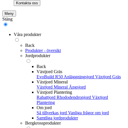
Kontakta oss
Meny
Stäng
Våra produkter
Back
Produkter - översikt
Jordprodukter
Back
Växtjord Gräs
EvoBuild R50 Anläggningsjord
Växtjord Gräs
Växtjord Mineral
Växtjord Mineral
Ängsjord
Växtjord Plantering
Rabattjord
Rhododendronjord
Växtjord
Plantering
Om jord
Så tillverkas jord
Vanliga frågor om jord
Samtliga jordprodukter
Bergkrossprodukter