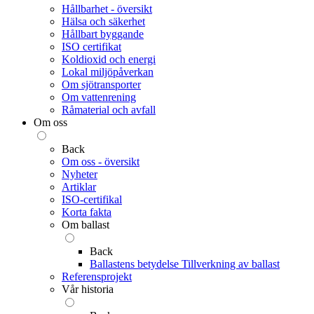
Hållbarhet - översikt
Hälsa och säkerhet
Hållbart byggande
ISO certifikat
Koldioxid och energi
Lokal miljöpåverkan
Om sjötransporter
Om vattenrening
Råmaterial och avfall
Om oss
Back
Om oss - översikt
Nyheter
Artiklar
ISO-certifikal
Korta fakta
Om ballast
Back
Ballastens betydelse
Tillverkning av ballast
Referensprojekt
Vår historia