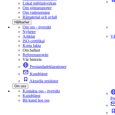
Lokal miljöpåverkan
Om sjötransporter
Om vattenrening
Råmaterial och avfall
Hållbarhet
Om oss - översikt
Nyheter
Artiklar
Vå
ISO-certifikal
Korta fakta
Om ballast
Referensprojekt
Vår historia
Prestandadeklarationer
Kundtjänst
Aktuella prislistor
Om oss
Kontakta oss - översikt
Kundtjänst
Pr
Bli kund hos oss