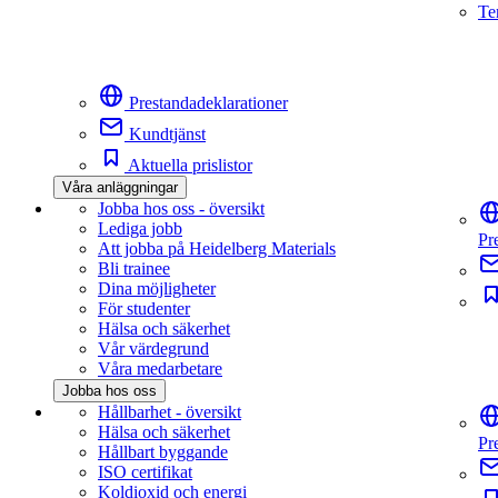
Te
Prestandadeklarationer
Kundtjänst
Aktuella prislistor
Våra anläggningar
Jobba hos oss - översikt
Lediga jobb
Pr
Att jobba på Heidelberg Materials
Bli trainee
Dina möjligheter
För studenter
Hälsa och säkerhet
Vår värdegrund
Våra medarbetare
Jobba hos oss
Hållbarhet - översikt
Hälsa och säkerhet
Pr
Hållbart byggande
ISO certifikat
Koldioxid och energi