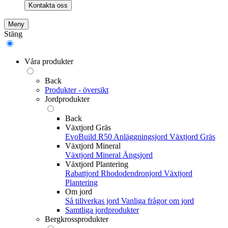
Kontakta oss
Meny
Stäng
Våra produkter
Back
Produkter - översikt
Jordprodukter
Back
Växtjord Gräs
EvoBuild R50 Anläggningsjord
Växtjord Gräs
Växtjord Mineral
Växtjord Mineral
Ängsjord
Växtjord Plantering
Rabattjord
Rhododendronjord
Växtjord
Plantering
Om jord
Så tillverkas jord
Vanliga frågor om jord
Samtliga jordprodukter
Bergkrossprodukter