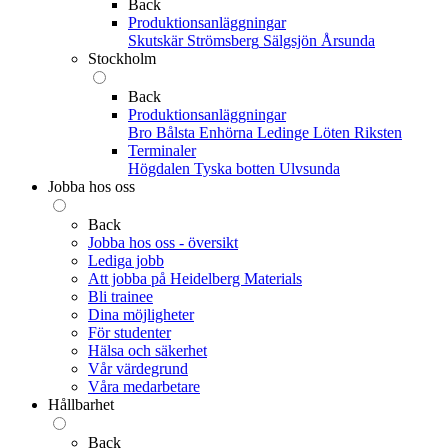
Back
Produktionsanläggningar
Skutskär
Strömsberg
Sälgsjön
Årsunda
Stockholm
Back
Produktionsanläggningar
Bro
Bålsta
Enhörna
Ledinge
Löten
Riksten
Terminaler
Högdalen
Tyska botten
Ulvsunda
Jobba hos oss
Back
Jobba hos oss - översikt
Lediga jobb
Att jobba på Heidelberg Materials
Bli trainee
Dina möjligheter
För studenter
Hälsa och säkerhet
Vår värdegrund
Våra medarbetare
Hållbarhet
Back