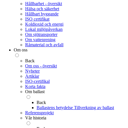
Hållbarhet - översikt
Hälsa och säkerhet
Hållbart byggande
ISO certifikat
Koldioxid och energi
Lokal miljöpåverkan
Om sjötransporter
Om vattenrening
Råmaterial och avfall
Om oss
Back
Om oss - översikt
Nyheter
Artiklar
ISO-certifikal
Korta fakta
Om ballast
Back
Ballastens betydelse
Tillverkning av ballast
Referensprojekt
Vår historia