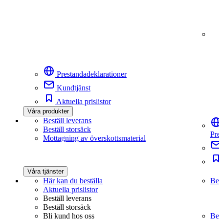
Prestandadeklarationer
Kundtjänst
Aktuella prislistor
Våra produkter
Beställ leverans
Beställ storsäck
Pr
Mottagning av överskottsmaterial
Våra tjänster
Här kan du beställa
Be
Aktuella prislistor
Beställ leverans
Beställ storsäck
Bli kund hos oss
Be