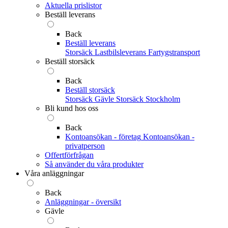
Aktuella prislistor
Beställ leverans
Back
Beställ leverans
Storsäck
Lastbilsleverans
Fartygstransport
Beställ storsäck
Back
Beställ storsäck
Storsäck Gävle
Storsäck Stockholm
Bli kund hos oss
Back
Kontoansökan - företag
Kontoansökan -
privatperson
Offertförfrågan
Så använder du våra produkter
Våra anläggningar
Back
Anläggningar - översikt
Gävle