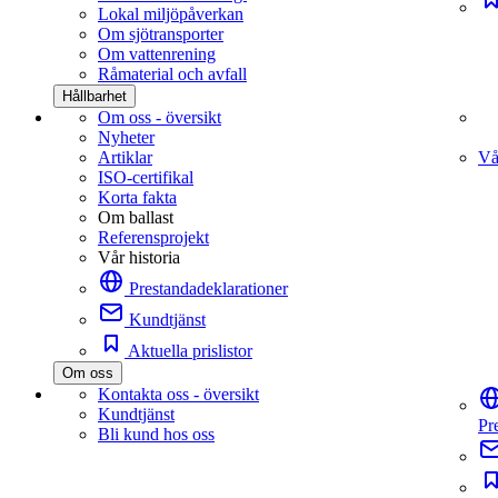
Lokal miljöpåverkan
Om sjötransporter
Om vattenrening
Råmaterial och avfall
Hållbarhet
Om oss - översikt
Nyheter
Artiklar
Vå
ISO-certifikal
Korta fakta
Om ballast
Referensprojekt
Vår historia
Prestandadeklarationer
Kundtjänst
Aktuella prislistor
Om oss
Kontakta oss - översikt
Kundtjänst
Pr
Bli kund hos oss