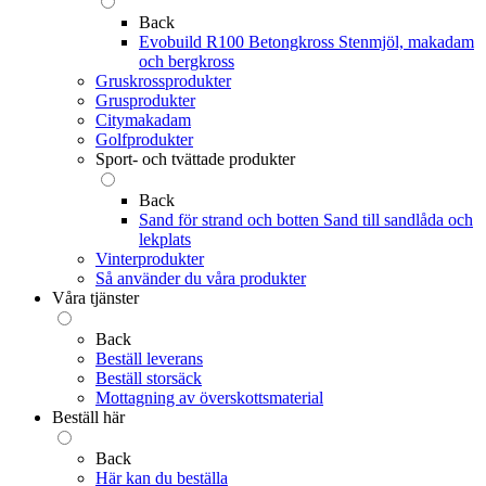
Back
Evobuild R100 Betongkross
Stenmjöl, makadam
och bergkross
Gruskrossprodukter
Grusprodukter
Citymakadam
Golfprodukter
Sport- och tvättade produkter
Back
Sand för strand och botten
Sand till sandlåda och
lekplats
Vinterprodukter
Så använder du våra produkter
Våra tjänster
Back
Beställ leverans
Beställ storsäck
Mottagning av överskottsmaterial
Beställ här
Back
Här kan du beställa