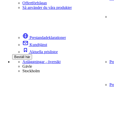
Offertförfrågan
Så använder du våra produkter
Prestandadeklarationer
Kundtjänst
Aktuella prislistor
Beställ här
Anläggningar - översikt
Pr
Gävle
Stockholm
Pr