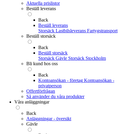
Aktuella prislistor
Beställ leverans
Back
Beställ leverans
Storsäck
Lastbilsleverans
Fartygstransport
Beställ storsäck
Back
Beställ storsäck
Storsäck Gävle
Storsäck Stockholm
Bli kund hos oss
Back
Kontoansökan - företag
Kontoansökan -
privatperson
Offertförfrågan
Så använder du våra produkter
Våra anläggningar
Back
Anläggningar - översikt
Gävle