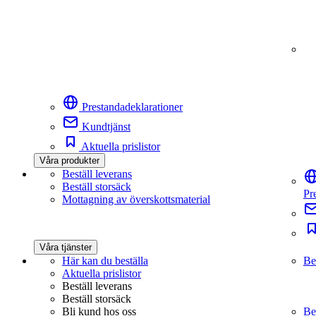
Prestandadeklarationer
Kundtjänst
Aktuella prislistor
Våra produkter
Beställ leverans
Beställ storsäck
Pr
Mottagning av överskottsmaterial
Våra tjänster
Här kan du beställa
Be
Aktuella prislistor
Beställ leverans
Beställ storsäck
Bli kund hos oss
Be