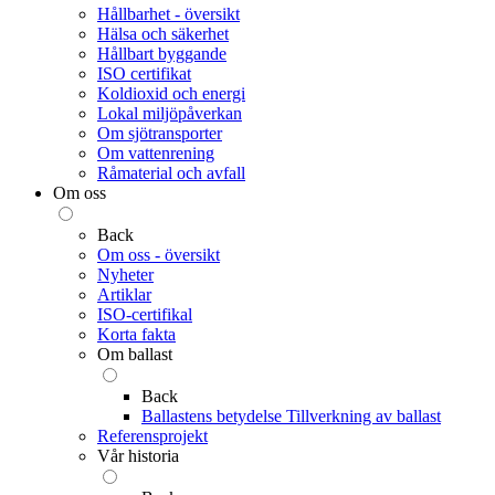
Hållbarhet - översikt
Hälsa och säkerhet
Hållbart byggande
ISO certifikat
Koldioxid och energi
Lokal miljöpåverkan
Om sjötransporter
Om vattenrening
Råmaterial och avfall
Om oss
Back
Om oss - översikt
Nyheter
Artiklar
ISO-certifikal
Korta fakta
Om ballast
Back
Ballastens betydelse
Tillverkning av ballast
Referensprojekt
Vår historia