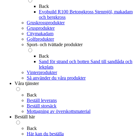
Back
Evobuild R100 Betongkross
Stenmjöl, makadam
och bergkross
Gruskrossprodukter
Grusprodukter
Citymakadam
Golfprodukter
Sport- och tvättade produkter
Back
Sand för strand och botten
Sand till sandlåda och
lekplats
Vinterprodukter
Så använder du våra produkter
Våra tjänster
Back
Beställ leverans
Beställ storsäck
Mottagning av överskottsmaterial
Beställ här
Back
Här kan du beställa