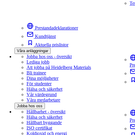
Te
Prestandadeklarationer
Kundtjänst
Aktuella prislistor
Våra anläggningar
Jobba hos oss - översikt
Lediga jobb
Pr
Att jobba på Heidelberg Materials
Bli trainee
Dina möjligheter
För studenter
Hälsa och säkerhet
Vår värdegrund
Våra medarbetare
Jobba hos oss
Hållbarhet - översikt
Hälsa och säkerhet
Pr
Hållbart byggande
ISO certifikat
Koldioxid och energi