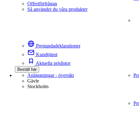
Offertförfrågan
Så använder du våra produkter
Prestandadeklarationer
Kundtjänst
Aktuella prislistor
Beställ här
Anläggningar - översikt
Pr
Gävle
Stockholm
Pr