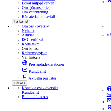
Lokal miljöpåverkan
Om sjötransporter
Om vattenrening
Råmaterial och avfall
Hållbarhet
Om oss - översikt
Nyheter
Artiklar
Vå
ISO-certifikal
Korta fakta
Om ballast
Referensprojekt
Vår historia
Prestandadeklarationer
Kundtjänst
Aktuella prislistor
Om oss
Kontakta oss - översikt
Kundtjänst
Pr
Bli kund hos oss