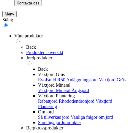
Kontakta oss
Meny
Stäng
Våra produkter
Back
Produkter - översikt
Jordprodukter
Back
Växtjord Gräs
EvoBuild R50 Anläggningsjord
Växtjord Gräs
Växtjord Mineral
Växtjord Mineral
Ängsjord
Växtjord Plantering
Rabattjord
Rhododendronjord
Växtjord
Plantering
Om jord
Så tillverkas jord
Vanliga frågor om jord
Samtliga jordprodukter
Bergkrossprodukter