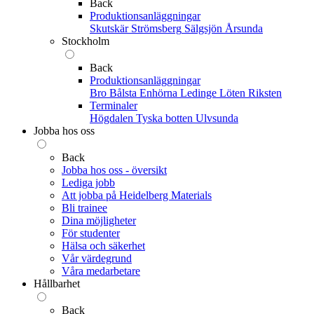
Back
Produktionsanläggningar
Skutskär
Strömsberg
Sälgsjön
Årsunda
Stockholm
Back
Produktionsanläggningar
Bro
Bålsta
Enhörna
Ledinge
Löten
Riksten
Terminaler
Högdalen
Tyska botten
Ulvsunda
Jobba hos oss
Back
Jobba hos oss - översikt
Lediga jobb
Att jobba på Heidelberg Materials
Bli trainee
Dina möjligheter
För studenter
Hälsa och säkerhet
Vår värdegrund
Våra medarbetare
Hållbarhet
Back