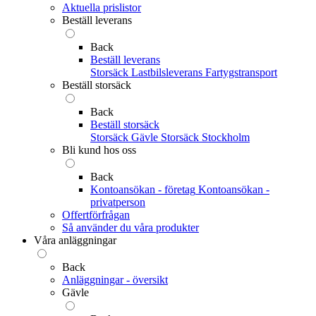
Aktuella prislistor
Beställ leverans
Back
Beställ leverans
Storsäck
Lastbilsleverans
Fartygstransport
Beställ storsäck
Back
Beställ storsäck
Storsäck Gävle
Storsäck Stockholm
Bli kund hos oss
Back
Kontoansökan - företag
Kontoansökan -
privatperson
Offertförfrågan
Så använder du våra produkter
Våra anläggningar
Back
Anläggningar - översikt
Gävle