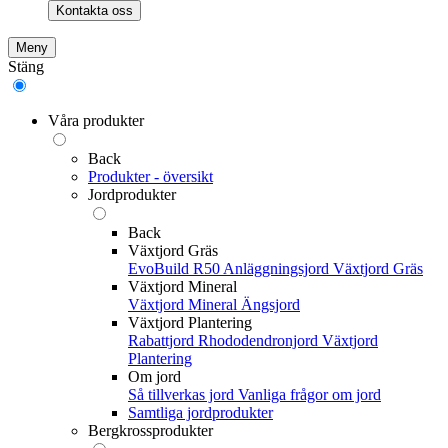
Kontakta oss
Meny
Stäng
Våra produkter
Back
Produkter - översikt
Jordprodukter
Back
Växtjord Gräs
EvoBuild R50 Anläggningsjord
Växtjord Gräs
Växtjord Mineral
Växtjord Mineral
Ängsjord
Växtjord Plantering
Rabattjord
Rhododendronjord
Växtjord
Plantering
Om jord
Så tillverkas jord
Vanliga frågor om jord
Samtliga jordprodukter
Bergkrossprodukter