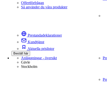
Offertförfrågan
Så använder du våra produkter
Prestandadeklarationer
Kundtjänst
Aktuella prislistor
Beställ här
Anläggningar - översikt
Pr
Gävle
Stockholm
Pr