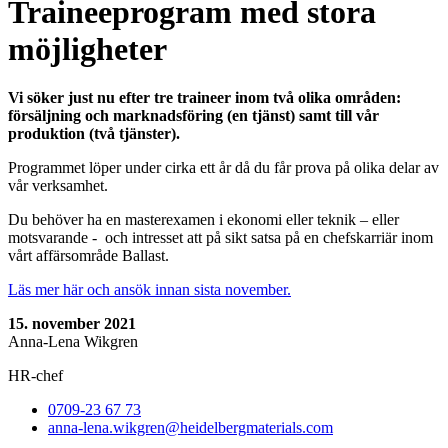
Traineeprogram med stora
möjligheter
Vi söker just nu efter tre traineer inom två olika områden:
försäljning och marknadsföring (en tjänst) samt till vår
produktion (två tjänster).
Programmet löper under cirka ett år då du får prova på olika delar av
vår verksamhet.
Du behöver ha en masterexamen i ekonomi eller teknik – eller
motsvarande - och intresset att på sikt satsa på en chefskarriär inom
vårt affärsområde Ballast.
Läs mer här och ansök innan sista november.
15. november 2021
Anna-Lena Wikgren
HR-chef
0709-23 67 73
anna-lena.wikgren​@heidelbergmaterials.com