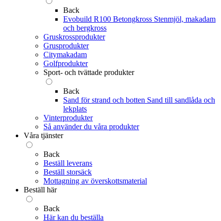
Back
Evobuild R100 Betongkross
Stenmjöl, makadam
och bergkross
Gruskrossprodukter
Grusprodukter
Citymakadam
Golfprodukter
Sport- och tvättade produkter
Back
Sand för strand och botten
Sand till sandlåda och
lekplats
Vinterprodukter
Så använder du våra produkter
Våra tjänster
Back
Beställ leverans
Beställ storsäck
Mottagning av överskottsmaterial
Beställ här
Back
Här kan du beställa