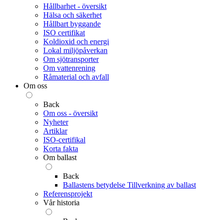
Hållbarhet - översikt
Hälsa och säkerhet
Hållbart byggande
ISO certifikat
Koldioxid och energi
Lokal miljöpåverkan
Om sjötransporter
Om vattenrening
Råmaterial och avfall
Om oss
Back
Om oss - översikt
Nyheter
Artiklar
ISO-certifikal
Korta fakta
Om ballast
Back
Ballastens betydelse
Tillverkning av ballast
Referensprojekt
Vår historia