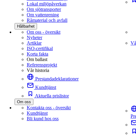
Lokal miljöpåverkan
Om sjötransporter
Om vattenrening
Råmaterial och avfall
Hållbarhet
Om oss - översikt
Nyheter
Artiklar
Vå
ISO-certifikal
Korta fakta
Om ballast
Referensprojekt
Vår historia
Prestandadeklarationer
Kundtjänst
Aktuella prislistor
Om oss
Kontakta oss - översikt
Kundtjänst
Pr
Bli kund hos oss