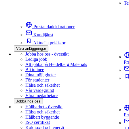
Te
Prestandadeklarationer
Kundtjänst
Aktuella prislistor
Våra anläggningar
Jobba hos oss - översikt
Lediga jobb
Pr
Att jobba på Heidelberg Materials
Bli trainee
Dina möjligheter
För studenter
Hälsa och säkerhet
Vår värdegrund
Våra medarbetare
Jobba hos oss
Hållbarhet - översikt
Hälsa och säkerhet
Pr
Hållbart byggande
ISO certifikat
Koldioxid och energi