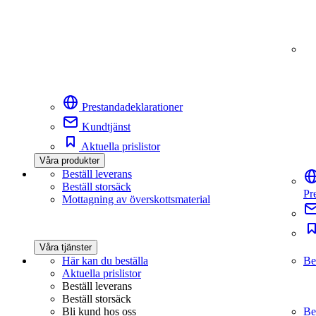
Prestandadeklarationer
Kundtjänst
Aktuella prislistor
Våra produkter
Beställ leverans
Beställ storsäck
Pr
Mottagning av överskottsmaterial
Våra tjänster
Här kan du beställa
Be
Aktuella prislistor
Beställ leverans
Beställ storsäck
Bli kund hos oss
Be