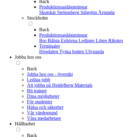
Back
Produktionsanläggningar
Skutskär
Strömsberg
Sälgsjön
Årsunda
Stockholm
Back
Produktionsanläggningar
Bro
Bålsta
Enhörna
Ledinge
Löten
Riksten
Terminaler
Högdalen
Tyska botten
Ulvsunda
Jobba hos oss
Back
Jobba hos oss - översikt
Lediga jobb
Att jobba på Heidelberg Materials
Bli trainee
Dina möjligheter
För studenter
Hälsa och säkerhet
Vår värdegrund
Våra medarbetare
Hållbarhet
Back