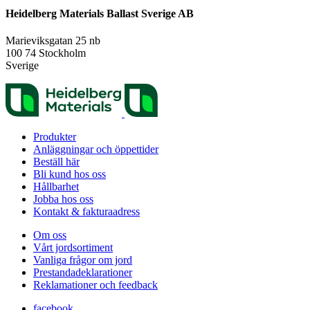
Heidelberg Materials Ballast Sverige AB
Marieviksgatan 25 nb
100 74
Stockholm
Sverige
Produkter
Anläggningar och öppettider
Beställ här
Bli kund hos oss
Hållbarhet
Jobba hos oss
Kontakt & fakturaadress
Om oss
Vårt jordsortiment
Vanliga frågor om jord
Prestanda­deklarationer
Reklamationer och feedback
facebook