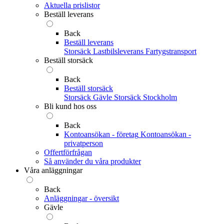
Aktuella prislistor
Beställ leverans
Back
Beställ leverans
Storsäck
Lastbilsleverans
Fartygstransport
Beställ storsäck
Back
Beställ storsäck
Storsäck Gävle
Storsäck Stockholm
Bli kund hos oss
Back
Kontoansökan - företag
Kontoansökan -
privatperson
Offertförfrågan
Så använder du våra produkter
Våra anläggningar
Back
Anläggningar - översikt
Gävle