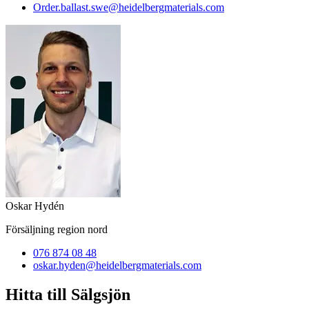
Order.ballast.swe​@heidelbergmaterials.com
Oskar Hydén
Försäljning region nord
076 874 08 48
oskar.hyden​@heidelbergmaterials.com
Hitta till Sälgsjön