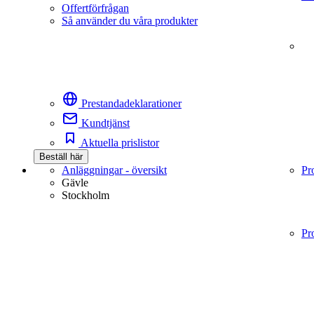
Offertförfrågan
Så använder du våra produkter
Prestandadeklarationer
Kundtjänst
Aktuella prislistor
Beställ här
Anläggningar - översikt
Pr
Gävle
Stockholm
Pr