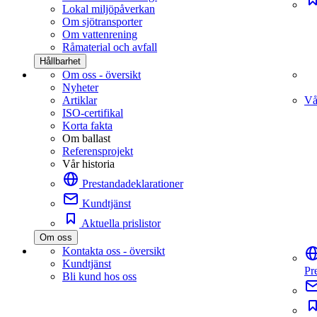
Lokal miljöpåverkan
Om sjötransporter
Om vattenrening
Råmaterial och avfall
Hållbarhet
Om oss - översikt
Nyheter
Artiklar
Vå
ISO-certifikal
Korta fakta
Om ballast
Referensprojekt
Vår historia
Prestandadeklarationer
Kundtjänst
Aktuella prislistor
Om oss
Kontakta oss - översikt
Kundtjänst
Pr
Bli kund hos oss