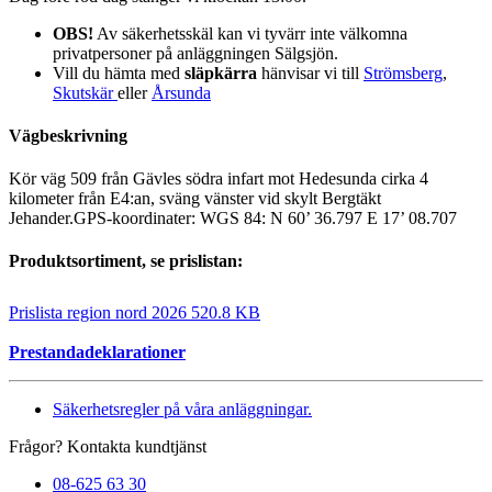
OBS!
Av säkerhetsskäl kan vi tyvärr inte välkomna
privatpersoner på anläggningen Sälgsjön.
Vill du hämta med
släpkärra
hänvisar vi till
Strömsberg
,
Skutskär
eller
Årsunda
Vägbeskrivning
Kör väg 509 från Gävles södra infart mot Hedesunda cirka 4
kilometer från E4:an, sväng vänster vid skylt Bergtäkt
Jehander.GPS-koordinater: WGS 84: N 60’ 36.797 E 17’ 08.707
Produktsortiment, se prislistan:
Prislista region nord 2026
520.8 KB
Prestandadeklarationer
Säkerhetsregler på våra anläggningar.
Frågor? Kontakta kundtjänst
08-625 63 30