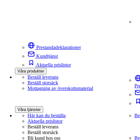
Prestandadeklarationer
Kundtjänst
Aktuella prislistor
Våra produkter
Beställ leverans
Beställ storsäck
Pr
Mottagning av överskottsmaterial
Våra tjänster
Här kan du beställa
Be
Aktuella prislistor
Beställ leverans
Beställ storsäck
Bli kund hos oss
Be