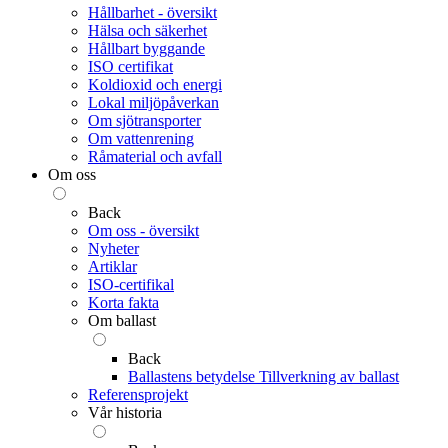
Hållbarhet - översikt
Hälsa och säkerhet
Hållbart byggande
ISO certifikat
Koldioxid och energi
Lokal miljöpåverkan
Om sjötransporter
Om vattenrening
Råmaterial och avfall
Om oss
Back
Om oss - översikt
Nyheter
Artiklar
ISO-certifikal
Korta fakta
Om ballast
Back
Ballastens betydelse
Tillverkning av ballast
Referensprojekt
Vår historia