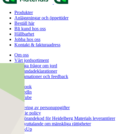
Produkter
Anläggningar och öppettider
Beställ här
Bli kund hos oss
Hållbarhet
Jobba hos oss
Kontakt & fakturaadress
Om oss
Vårt jordsortiment
Vanliga frågor om jord
Prestanda­deklarationer
Reklamationer och feedback
facebook
LinkedIn
YouTube
Hantering av personuppgifter
Cookie policy
Uppförandekod för Heidelberg Materials leverantörer
Policyuttalande om mänskliga rättigheter
SpeakUp