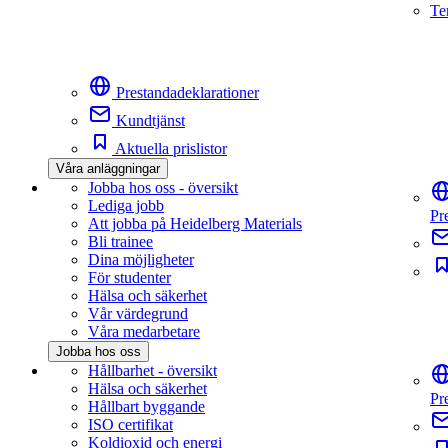
Te
Prestandadeklarationer
Kundtjänst
Aktuella prislistor
Våra anläggningar
Jobba hos oss - översikt
Lediga jobb
Pr
Att jobba på Heidelberg Materials
Bli trainee
Dina möjligheter
För studenter
Hälsa och säkerhet
Vår värdegrund
Våra medarbetare
Jobba hos oss
Hållbarhet - översikt
Hälsa och säkerhet
Pr
Hållbart byggande
ISO certifikat
Koldioxid och energi