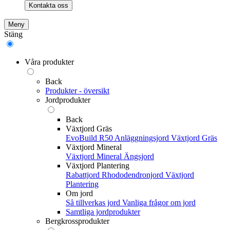
Kontakta oss
Meny
Stäng
Våra produkter
Back
Produkter - översikt
Jordprodukter
Back
Växtjord Gräs
EvoBuild R50 Anläggningsjord
Växtjord Gräs
Växtjord Mineral
Växtjord Mineral
Ängsjord
Växtjord Plantering
Rabattjord
Rhododendronjord
Växtjord
Plantering
Om jord
Så tillverkas jord
Vanliga frågor om jord
Samtliga jordprodukter
Bergkrossprodukter