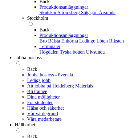
Back
Produktionsanläggningar
Skutskär
Strömsberg
Sälgsjön
Årsunda
Stockholm
Back
Produktionsanläggningar
Bro
Bålsta
Enhörna
Ledinge
Löten
Riksten
Terminaler
Högdalen
Tyska botten
Ulvsunda
Jobba hos oss
Back
Jobba hos oss - översikt
Lediga jobb
Att jobba på Heidelberg Materials
Bli trainee
Dina möjligheter
För studenter
Hälsa och säkerhet
Vår värdegrund
Våra medarbetare
Hållbarhet
Back