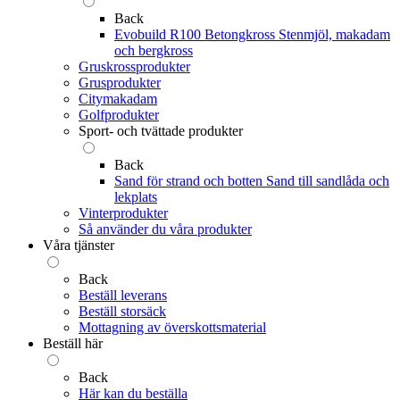
Back
Evobuild R100 Betongkross
Stenmjöl, makadam
och bergkross
Gruskrossprodukter
Grusprodukter
Citymakadam
Golfprodukter
Sport- och tvättade produkter
Back
Sand för strand och botten
Sand till sandlåda och
lekplats
Vinterprodukter
Så använder du våra produkter
Våra tjänster
Back
Beställ leverans
Beställ storsäck
Mottagning av överskottsmaterial
Beställ här
Back
Här kan du beställa